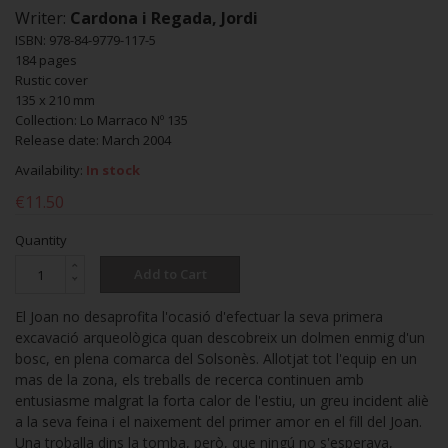
Writer:
Cardona i Regada, Jordi
ISBN: 978-84-9779-117-5
184 pages
Rustic cover
135 x 210 mm
Collection: Lo Marraco Nº 135
Release date: March 2004
Availability:
In stock
€11.50
Quantity
Add to Cart
El Joan no desaprofita l'ocasió d'efectuar la seva primera
excavació arqueològica quan descobreix un dolmen enmig d'un
bosc, en plena comarca del Solsonès. Allotjat tot l'equip en un
mas de la zona, els treballs de recerca continuen amb
entusiasme malgrat la forta calor de l'estiu, un greu incident aliè
a la seva feina i el naixement del primer amor en el fill del Joan.
Una troballa dins la tomba, però, que ningú no s'esperava,