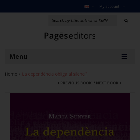
My account
Menu
Home
La dependència obliga al silenci?
/
PREVIOUS BOOK
/
NEXT BOOK