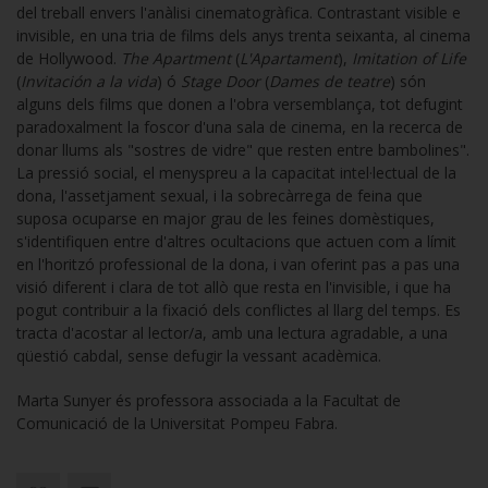
del treball envers l'anàlisi cinematogràfica. Contrastant visible e
invisible, en una tria de films dels anys trenta seixanta, al cinema
de Hollywood.
The Apartment
(
L'Apartament
),
Imitation of Life
(
Invitación a la vida
) ó
Stage Door
(
Dames de teatre
) són
alguns dels films que donen a l'obra versemblança, tot defugint
paradoxalment la foscor d'una sala de cinema, en la recerca de
donar llums als "sostres de vidre" que resten entre bambolines".
La pressió social, el menyspreu a la capacitat intel·lectual de la
dona, l'assetjament sexual, i la sobrecàrrega de feina que
suposa ocuparse en major grau de les feines domèstiques,
s'identifiquen entre d'altres ocultacions que actuen com a límit
en l'horitzó professional de la dona, i van oferint pas a pas una
visió diferent i clara de tot allò que resta en l'invisible, i que ha
pogut contribuir a la fixació dels conflictes al llarg del temps. Es
tracta d'acostar al lector/a, amb una lectura agradable, a una
qüestió cabdal, sense defugir la vessant acadèmica.
Marta Sunyer és professora associada a la Facultat de
Comunicació de la Universitat Pompeu Fabra.