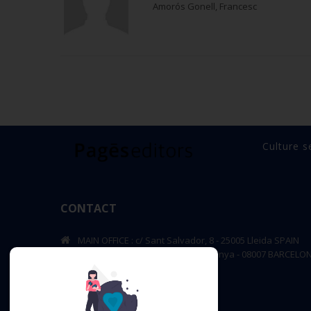
Amorós Gonell, Francesc
Culture s
CONTACT
MAIN OFFICE : c/ Sant Salvador, 8 - 25005 Lleida SPAIN
BARCELONA OFFICE: Rambla de Catalunya - 08007 BARCELO
editorial@pageseditors.cat
Telephone: +34 973 23 66 11