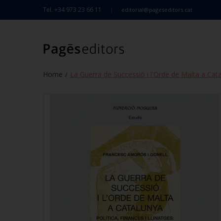
Tel. +34 973 23 66 11
editorial@pageseditors.cat
Home
La Guerra de Successió i l'Orde de Malta a Cat
/