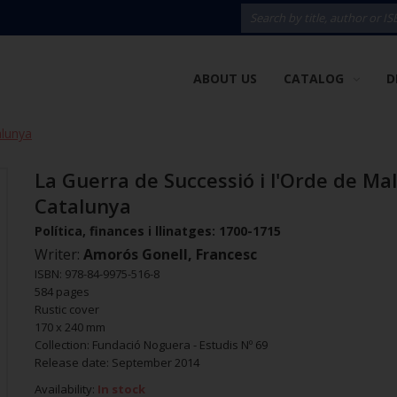
ABOUT US
CATALOG
D
alunya
La Guerra de Successió i l'Orde de Mal
Catalunya
Política, finances i llinatges: 1700-1715
Writer:
Amorós Gonell, Francesc
ISBN: 978-84-9975-516-8
584 pages
Rustic cover
170 x 240 mm
Collection: Fundació Noguera - Estudis Nº 69
Release date: September 2014
Availability:
In stock