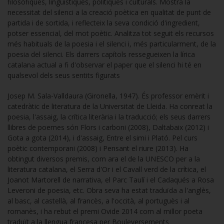
filosòfiques, lingüístiques, polítiques i culturals. Mostra la
necessitat del silenci a la creació poètica en qualitat de punt de
partida i de sortida, i reflecteix la seva condició d'ingredient,
potser essencial, del mot poètic. Analitza tot seguit els recursos
més habituals de la poesia i el silenci i, més particularment, de la
poesia del silenci. Els darrers capítols ressegueixen la lírica
catalana actual a fi d'observar el paper que el silenci hi té en
qualsevol dels seus sentits figurats
Josep M. Sala-Valldaura (Gironella, 1947). És professor emèrit i
catedràtic de literatura de la Universitat de Lleida. Ha conreat la
poesia, l'assaig, la crítica literària i la traducció; els seus darrers
llibres de poemes són Flors i carboni (2008), Daltabaix (2012) i
Gota a gota (2014), i d'assaig, Entre el simi i Plató. Pel curs
poètic contemporani (2008) i Pensant el riure (2013). Ha
obtingut diversos premis, com ara el de la UNESCO per a la
literatura catalana, el Serra d'Or i el Cavall verd de la crítica, el
Joanot Martorell de narrativa, el Parc Taulí i el Cadaqués a Rosa
Leveroni de poesia, etc. Obra seva ha estat traduïda a l'anglès,
al basc, al castellà, al francès, a l'occità, al portuguès i al
romanès, i ha rebut el premi Ovide 2014 com al millor poeta
traduït a la llengua francesa per Bouleversements