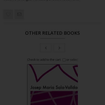
OTHER RELATED BOOKS
or
select all
Check to add to the cart
or
select all
Check to a