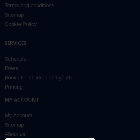
Terms and conditions
Sitemap
Cookie Policy
SERVICES
Schedule
Press
Books for children and youth
Printing
MY ACCOUNT
My Account
Sitemap
About us