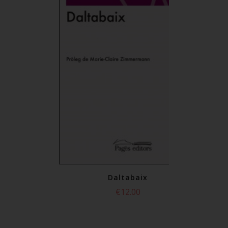
raules
0
Daltabaix
Check to a
€12.00