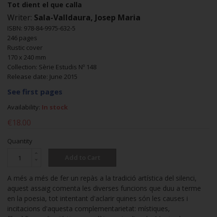
Tot dient el que calla
Writer:
Sala-Valldaura, Josep Maria
ISBN: 978-84-9975-632-5
246 pages
Rustic cover
170 x 240 mm
Collection: Sèrie Estudis Nº 148
Release date: June 2015
See first pages
Availability:
In stock
€18.00
Quantity
Add to Cart
A més a més de fer un repàs a la tradició artística del silenci,
aquest assaig comenta les diverses funcions que duu a terme
en la poesia, tot intentant d'aclarir quines són les causes i
incitacions d'aquesta complementarietat: místiques,