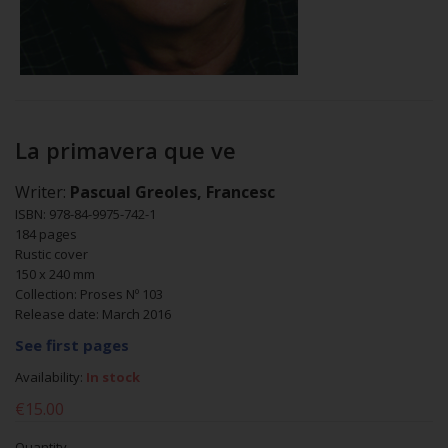
La primavera que ve
Writer:
Pascual Greoles, Francesc
ISBN: 978-84-9975-742-1
184 pages
Rustic cover
150 x 240 mm
Collection: Proses Nº 103
Release date: March 2016
See first pages
Availability:
In stock
€15.00
Quantity