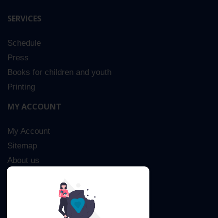
SERVICES
Schedule
Press
Books for children and youth
Printing
MY ACCOUNT
My Account
Sitemap
About us
Advanced Search
Contact Us