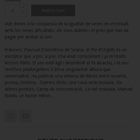
Add to Cart
Vuit dones a la conquesta de la igualtat de sexes en el treball,
amb les seves dificultats, els seus dubtes i el preu que han de
pagar per arribar al cim.
Francesc Pascual (Castellnou de Seana, el Pla d'Urgell) és un
escriptor que a poc a poc s'ha anat consolidant i ja té molts
lectors fidels. El seu estil àgil i desimbolt el fa atractiu, i el seu
rerefons pladurgellenc li dóna singularitat alhora que
universalitat. Ha publicat una vintena de llibres entre novel·la,
poesia, història... Darrers títols: Una casa amb teulada, Els
arbres perduts, Camp de concentració, La raó trobada, Manuel
Boldú, un home Hilton...