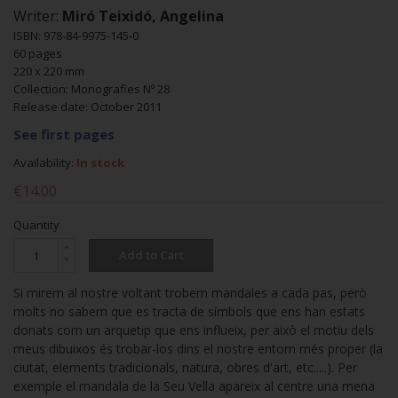
Writer:
Miró Teixidó, Angelina
ISBN: 978-84-9975-145-0
60 pages
220 x 220 mm
Collection: Monografies Nº 28
Release date: October 2011
See first pages
Availability:
In stock
€14.00
Quantity
Add to Cart
Si mirem al nostre voltant trobem mandales a cada pas, però
molts no sabem que es tracta de símbols que ens han estats
donats com un arquetip que ens influeix, per això el motiu dels
meus dibuixos és trobar-los dins el nostre entorn més proper (la
ciutat, elements tradicionals, natura, obres d'art, etc.....). Per
exemple el mandala de la Seu Vella apareix al centre una mena