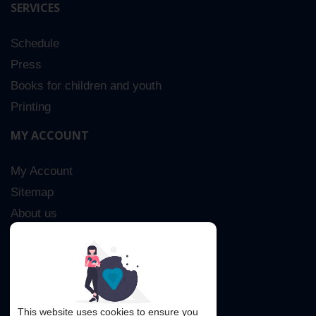
SERVICES
Schedule
Press
Books for children and youth
Printing
MY ACCOUNT
My Account
Sitemap
About us
Advanced Search
Contact Us
This website uses cookies to ensure you