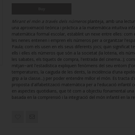
Buy
Mirant el món a través dels números
planteja, amb una lectu
una aproximació teòrica i pràctica a la matemàtica intuïtiva infan
matemàtica formal escolar, establint un nexe entre elles: com e
les nenes entenen i empren els números per a organitzar l'espa
Paula; com els usen en els seus diferents jocs; quin significat t
ells i elles els números que són a la societat (la loteria, els nú
les sabates, els tiquets de compra, l'entrada del cinema...); com
mitjan~ant l'estadística expliquen fenòmens del seu entorn (l'or
temperatures, la caiguda de les dents, la incidència d'una epid
grip a la classe...) per poder entendre millor el món. Es tracta d
proposta d'alfabetització matemàtica per a l'educació infantil 
en aspectes quotidians, que té com a objectiu fonamental una
basada en la comprensió i la integració del món infantil en la rea