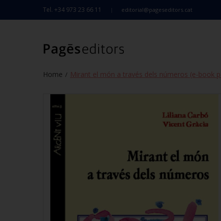
Tel. +34 973 23 66 11
editorial@pageseditors.cat
Home
Mirant el món a través dels números (e-book p
/