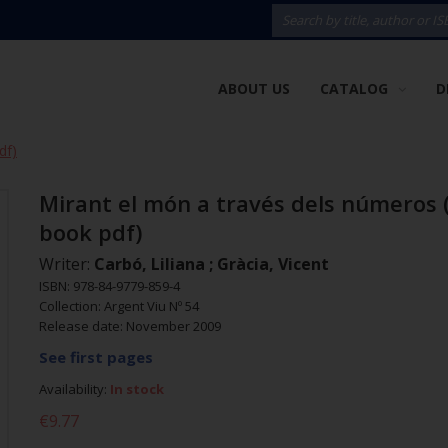
ABOUT US
CATALOG
D
df)
Mirant el món a través dels números 
book pdf)
Writer:
Carbó, Liliana ; Gràcia, Vicent
ISBN: 978-84-9779-859-4
Collection: Argent Viu Nº 54
Release date: November 2009
See first pages
Availability:
In stock
€9.77