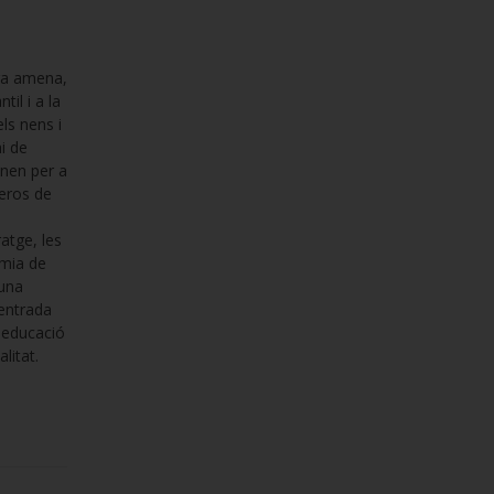
ra amena,
til i a la
ls nens i
i de
enen per a
meros de
atge, les
èmia de
'una
centrada
 educació
litat.