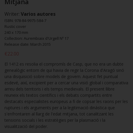
Mitjana
Writer:
Varios autores
ISBN: 978-84-9975-584-7
Rustic cover
240 x 170 mm
Collection: Aurembiaix d'Urgell Nº 17
Release date: March 2015
€22.00
El 1412 es resolia el compromís de Casp, que no era un dubte
genealògic entorn de qui havia de regir la Corona d'Aragó sinó
una disquisició sobre models de govern. Aquest fet puntual
esdevé, així, excipient per a cercar una visió global i comparativa
arreu dels territoris i els temps medievals. El present llibre
reuneix els textos científics i els debats compartits entre
destacats especialistes europeus a fi de copsar les raons per les
ruptures i els arguments per a la legitimació dinàstica que
s'enfrontaren al llarg de l'edat mitjana, tot canalitzant les
tensions socials i les estratègies per la plasmació i la
visualització del poder.