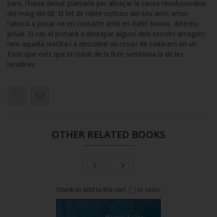
pare, l'havia deixat plantada per abraçar la causa revolucionària
del maig del 68. El fet de rebre notícies del seu antic amor
l'abocà a posar-se en contacte amb en Rafel Rovira, detectiu
privat. El cas el portarà a destapar alguns dels secrets amagats
rere aquella revolta i a descobrir un rosari de cadàvers en un
París que més que la ciutat de la llum semblava la de les
tenebres.
OTHER RELATED BOOKS
or
select all
Check to add to the cart
or
select all
Check to a