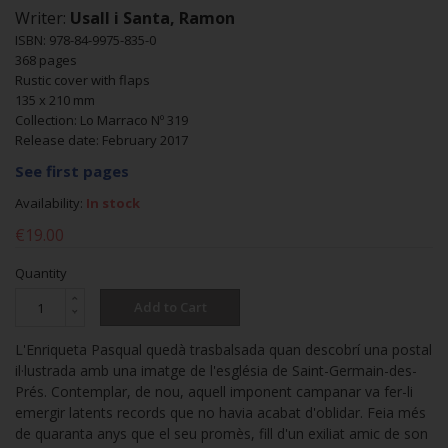
Writer:
Usall i Santa, Ramon
ISBN: 978-84-9975-835-0
368 pages
Rustic cover with flaps
135 x 210 mm
Collection: Lo Marraco Nº 319
Release date: February 2017
See first pages
Availability:
In stock
€19.00
Quantity
Add to Cart
L'Enriqueta Pasqual quedà trasbalsada quan descobrí una postal
il·lustrada amb una imatge de l'església de Saint-Germain-des-
Prés. Contemplar, de nou, aquell imponent campanar va fer-li
emergir latents records que no havia acabat d'oblidar. Feia més
de quaranta anys que el seu promès, fill d'un exiliat amic de son