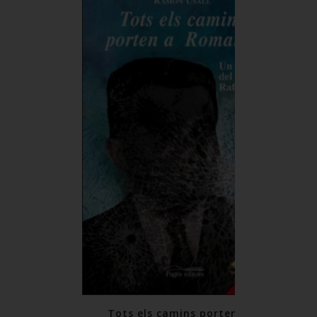
llibertat
F
0
Tots els camins porten a