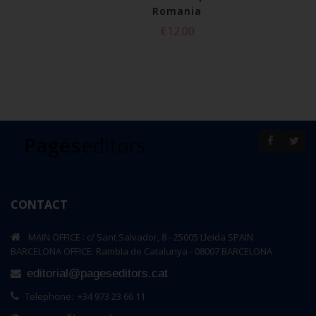
Check to a
Romania
€12.00
CONTACT
MAIN OFFICE : c/ Sant Salvador, 8 - 25005 Lleida SPAIN
BARCELONA OFFICE: Rambla de Catalunya - 08007 BARCELONA
editorial@pageseditors.cat
Telephone: +34 973 23 66 11