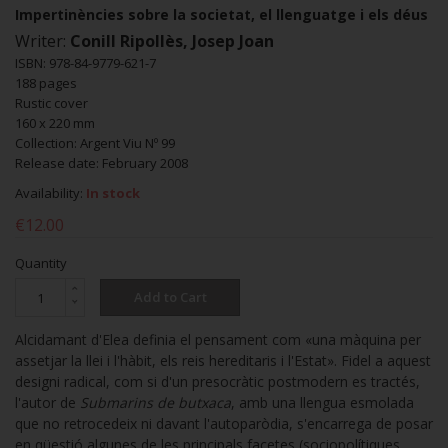
Impertinències sobre la societat, el llenguatge i els déus
Writer:
Conill Ripollès, Josep Joan
ISBN: 978-84-9779-621-7
188 pages
Rustic cover
160 x 220 mm
Collection: Argent Viu Nº 99
Release date: February 2008
Availability:
In stock
€12.00
Quantity
Add to Cart
Alcidamant d'Elea definia el pensament com «una màquina per
assetjar la llei i l'hàbit, els reis hereditaris i l'Estat». Fidel a aquest
designi radical, com si d'un presocràtic postmodern es tractés,
l'autor de
Submarins de butxaca
, amb una llengua esmolada
que no retrocedeix ni davant l'autoparòdia, s'encarrega de posar
en qüestió algunes de les principals facetes (sociopolítiques,