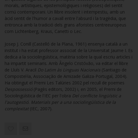
morals, artístiques, epistemològiques i religioses) del sentit
comú contemporani. Un llibre insolent i intempestiu, amb un
àcid sentit de l'humor a cavall entre l'absurd i la tragèdia, que
entronca amb la tradició dels grans aforistes centreeuropeus
com Lichtenberg, Kraus, Canetti o Lec.
Josep J. Conill (Castelló de la Plana, 1961) ensenya català a un
institut i ha estat professor associat de la Universitat Jaume I. Es
dedica a la sociolingüística, matèria sobre la qual escriu articles i
ha impartit seminaris. Amb Ângelo Cristóvão, va editar el llibre
de Lluís V. Aracil
Do Latim às Linguas Nacionais
(Santiago de
Compostel·la, Associação de Amizade Galiza-Portugal, 2004).
Ha obtingut el Premi Les Talúries 2002 pel recull de poemes
Despossessió
(Pagès editors, 2002) i, en 2005, el Premi de
Sociolingüística de l'IEC per l'obra
Del conflicte lingüístic a
l'autogestió. Materials per a una sociolingüística de la
complexitat
(IEC, 2007).