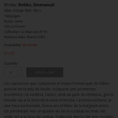
Writer:
Roïdis, Emmanuil
ISBN: 978-84-7935-795-5
104 pages
Rustic cover
135 x 210 mm
Collection: Lo Marraco Nº 81
Release date: March 2001
Availability:
In stock
€9.00
Quantity
Add to Cart
Les narracions que componen el volum formen part de l'últim
període de la vida de Roïdis. Aclaparat pels problemes
econòmics i la sordesa, l'autor, amb un punt de tendresa, gira la
mirada cap a la Siros de la seva infantesa. La ironia roïdiana, ja
una mica esmussada, busca ara el blanc de la burgesia sirota,
tot presentant-nos un quadre viu de la societat de finals del
segle XIX a la seva illa nadiua. Traducció directa del grec modern