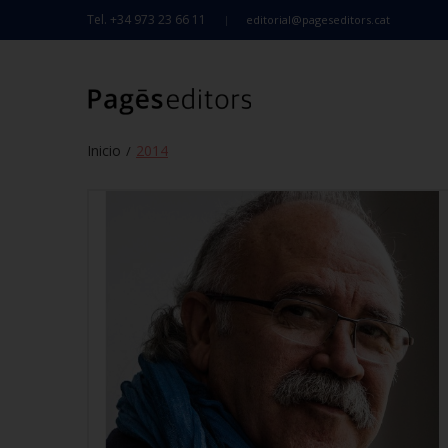
Tel. +34 973 23 66 11
editorial@pageseditors.cat
Inicio
2014
/