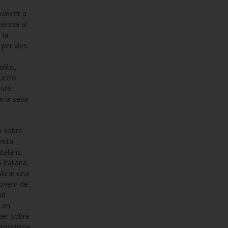
rmanent a
iència al
 la
 per vies
lític,
rucció
ure i
e la seva
a sobre
vista
atalans,
italiana,
blicat una
Govern de
al
ó en
per sobre
atriotisme