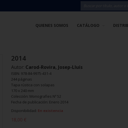
QUIENES SOMOS
CATÁLOGO
DISTRI
2014
Autor:
Carod-Rovira, Josep-Lluís
ISBN: 978-84-9975-431-4
244 páginas
Tapa rústica con solapas
170 x 240 mm
Colección: Monografies Nº 52
Fecha de publicación: Enero 2014
Disponibilidad:
En existencia
18,00 €