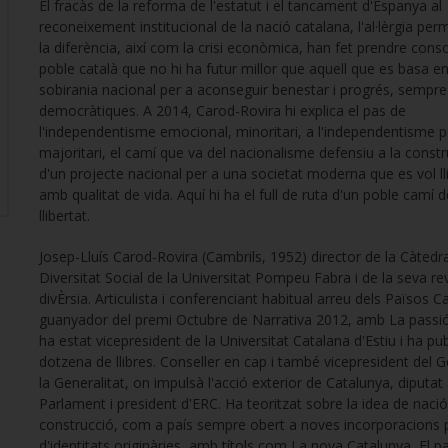
El fracàs de la reforma de l'estatut i el tancament d'Espanya al
reconeixement institucional de la nació catalana, l'al·lèrgia pe
la diferència, així com la crisi econòmica, han fet prendre consc
poble català que no hi ha futur millor que aquell que es basa en
sobirania nacional per a aconseguir benestar i progrés, sempre
democràtiques. A 2014, Carod-Rovira hi explica el pas de
l'independentisme emocional, minoritari, a l'independentisme po
majoritari, el camí que va del nacionalisme defensiu a la const
d'un projecte nacional per a una societat moderna que es vol lli
amb qualitat de vida. Aquí hi ha el full de ruta d'un poble camí d
llibertat.
Josep-Lluís Carod-Rovira (Cambrils, 1952) director de la Càtedr
Diversitat Social de la Universitat Pompeu Fabra i de la seva re
divÈrsia. Articulista i conferenciant habitual arreu dels Països C
guanyador del premi Octubre de Narrativa 2012, amb La passió 
ha estat vicepresident de la Universitat Catalana d'Estiu i ha pu
dotzena de llibres. Conseller en cap i també vicepresident del 
la Generalitat, on impulsà l'acció exterior de Catalunya, diputat 
Parlament i president d'ERC. Ha teoritzat sobre la idea de naci
construcció, com a país sempre obert a noves incorporacions 
d'identitats originàries, amb títols com La nova Catalunya, El p