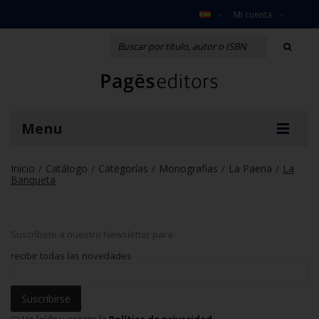
Mi cuenta
Menu
Inicio
Catálogo
Categorías
Monografias
La Paeria
La
/
/
/
/
/
Banqueta
Suscríbete a nuestro Newsletter para
recibir todas las novedades
Suscribirse
He leído y acepto la
Política de privacidad