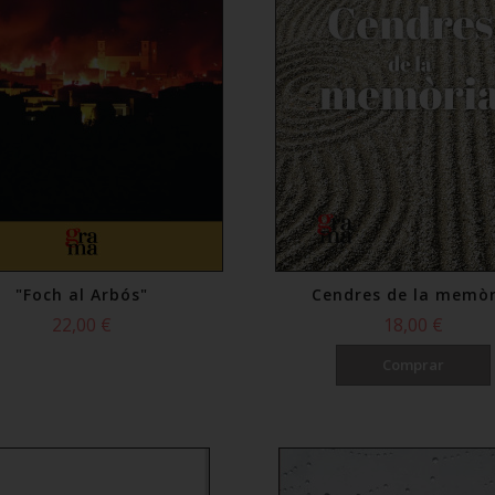
"Foch al Arbós"
Cendres de la memò
22,00 €
18,00 €
Comprar