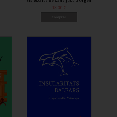
Els escrits de sant Just d'Urgell
18,00 €
Comprar