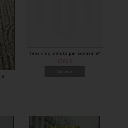
Tens cinc minuts per somriure?
17,00 €
Comprar
ria