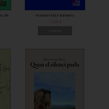
es de
Insularitats balears
17,00 €
Comprar