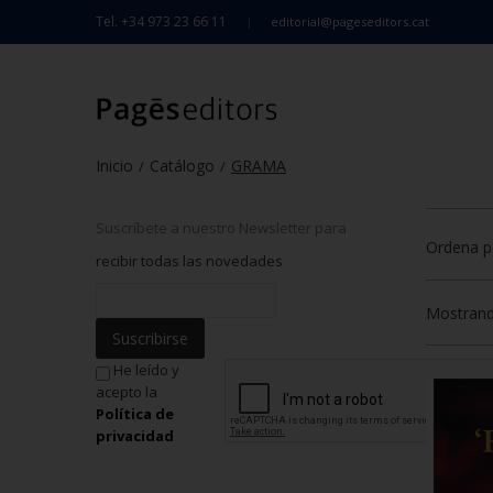
Tel. +34 973 23 66 11
editorial@pageseditors.cat
Inicio
Catálogo
GRAMA
/
/
Suscríbete a nuestro Newsletter para
Ordena p
recibir todas las novedades
Mostrando
Suscribirse
He leído y
acepto la
Política de
privacidad