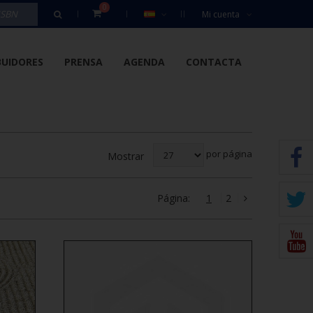
0
Mi cuenta
BUIDORES
PRENSA
AGENDA
CONTACTA
por página
Mostrar
Página:
1
2