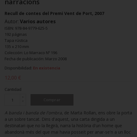
narracions
Recull de contes del Premi Vent de Port, 2007
Autor:
Varios autores
ISBN: 978-84-9779-625-5
192 páginas
Tapa rústica
135 x 210 mm
Colección: Lo Marraco Nº 196
Fecha de publicación: Marzo 2008
Disponibilidad:
En existencia
12,00 €
Cantidad
Comprar
A banda i banda de l'ombra
, de Marta Rollan, ens obre la porta
a un sobre tancat. Dins d'aquest, una carta dirigida a un
destinatari que no la llegirà, narra la història d'un home que
abandonà més del que mai havia posseït per anar-se'n a un lloc