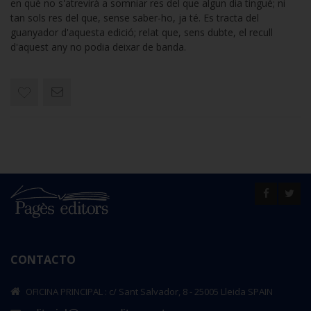
en què no s'atrevirà a somniar res del que algun dia tingué; ni
tan sols res del que, sense saber-ho, ja té. Es tracta del
guanyador d'aquesta edició; relat que, sens dubte, el recull
d'aquest any no podia deixar de banda.
CONTACTO
OFICINA PRINCIPAL : c/ Sant Salvador, 8 - 25005 Lleida SPAIN