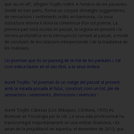
que viu en ell”, afegeix Trujillo sobre
A l’ombra de les paraules
.
Dividit en tres parts, forma un conjunt d’imatges suggeridores,
de sensacions i sentiments ordits en harmonia, i la seva
estructura interna li dona la coherència d’un sol poema. La
primera part està escrita en passat, la segona en present i la
tercera profunditza en la introspecció tornant al passat, a mode
de conclusió de les relacions interpersonals i de la maduresa de
les mateixes.
Un poemari que és un passeig de la mà de les paraules i, tal
com indica l’autor en el seu títol, a la seva ombra.
Aureli Trujillo: "el poemari és un viatge del passat al present
amb la mirada posada al futur, construït com un tot, ple de
sensacions i sentiments, d’emocions i vivències."
Aureli Trujillo Cabezas (Los Blázquez, Còrdova, 1955) és
llicenciat en Psicologia per la UB. La seva vida professional ha
transcorregut majoritàriament en una entitat financera, i és
arran de la prejubilació en aquesta, el desembre de 2013, que