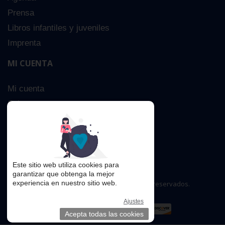
Prensa
Libros infantiles y juveniles
Imprenta
MI CUENTA
Mi cuenta
Sobre nosotros
Búsqueda Avanzada
Contacta
Este sitio web utiliza cookies para
garantizar que obtenga la mejor
experiencia en nuestro sitio web.
Copyright © 2016. Todos los derechos reservados.
Ajustes
Acepta todas las cookies