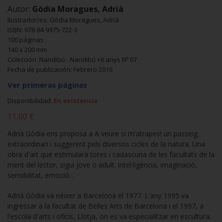
Autor:
Gòdia Moragues, Adrià
Ilustrador/es: Gòdia Moragues, Adrià
ISBN: 978-84-9975-722-3
100 páginas
140 x 200 mm
Colección: Nandibú - Nandibú +6 anys Nº 07
Fecha de publicación: Febrero 2016
Ver primeras páginas
Disponibilidad:
En existencia
11,00 €
Adrià Gòdia ens proposa a A veure si m'atrapes! un passeig
extraordinari i suggerent pels diversos cicles de la natura. Una
obra d'art que estimularà totes i cadascuna de les facultats de la
ment del lector, sigui jove o adult: intel·ligència, imaginació,
sensibilitat, emoció...
Adrià Gòdia va néixer a Barcelona el 1977. L'any 1995 va
ingressar a la facultat de Belles Arts de Barcelona i el 1997, a
l'escola d'arts i oficis, Llotja, on es va especialitzar en escultura.