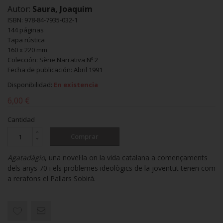
Autor:
Saura, Joaquim
ISBN: 978-84-7935-032-1
144 páginas
Tapa rústica
160 x 220 mm
Colección: Sèrie Narrativa Nº 2
Fecha de publicación: Abril 1991
Disponibilidad:
En existencia
6,00 €
Cantidad
Comprar
Agatadàgio
, una novel·la on la vida catalana a començaments
dels anys 70 i els problemes ideològics de la joventut tenen com
a rerafons el Pallars Sobirà.