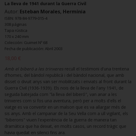
La lleva de 1941 durant la Guerra Civil
Autor:
Esteban Morales, Hermínia
ISBN: 978-84-9779-015-4
308 páginas
Tapa rústica
170 x 240 mm
Colección: Guimet Nº 68
Fecha de publicación: Abril 2003
18,00 €
Amb el biberó a les trinxeres
recull el testimoni d'una trentena
d'homes, del bàndol republicà i del bàndol nacional, que amb
disset o divuit anys van ser mobilitzats i enviats al front durant la
Guerra Civil (1936-1939). Els nois de la lleva de l'any 1941, de
seguida batejada com "la lleva del biberó", van anar a les
trinxeres com si fos una aventura, però per a molts d'ells el
viatge es va convertir en un malson que es va allargar més de
sis anys. Amb el campanar de la Seu Vella com a ull vigilant, els
"biberons" viuen l'experiència de la guerra de manera tan
dramàtica que ha deixat, en molts casos, un record tràgic que
havia quedat en silenci fins ara.