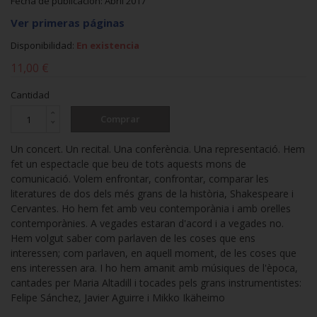
Fecha de publicación: Abril 2017
Ver primeras páginas
Disponibilidad:
En existencia
11,00 €
Cantidad
Comprar
Un concert. Un recital. Una conferència. Una representació. Hem
fet un espectacle que beu de tots aquests mons de
comunicació. Volem enfrontar, confrontar, comparar les
literatures de dos dels més grans de la història, Shakespeare i
Cervantes. Ho hem fet amb veu contemporània i amb orelles
contemporànies. A vegades estaran d'acord i a vegades no.
Hem volgut saber com parlaven de les coses que ens
interessen; com parlaven, en aquell moment, de les coses que
ens interessen ara. I ho hem amanit amb músiques de l'època,
cantades per Maria Altadill i tocades pels grans instrumentistes:
Felipe Sánchez, Javier Aguirre i Mikko Ikäheimo