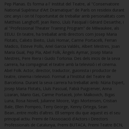
Pep Planas. Es forma a l' Institut del Teatre, al "Conservatoire
National Supérieur d'Art Dramatique" de París on resideix durant
cinc anys i on té l'oportunitat de treballar amb personalitats com
Matthias Langhoff, Jean Reno, Lluís Pasqual i Gérard Desarthe, i
al "Professional Theater Training Program" de Milwaukee, als
EEUU. En teatre, ha treballat amb directors com Josep Maria
Flotats, Calixto Bieito, Lluís Homar, Carme Portacelli, Ferran
Madico, Esteve Polls, Ariel Garcia Valdés, Albert Mestres, Joan
Maria Gual, Pep Pla, Abel Folk, Àngels Aymar, Josep Maria
Mestres, Pere Riera i Guido Torlonia. Des dels inicis de la seva
carrera, ha compaginat el teatre amb la televisió i el cinema.
Abel Folk. Actor, director, traductor, guionista i productor de
teatre, cinema i televisió. Format a l'Institut del Teatre de
Barcelona. Durant la seva carrera ha treballat amb: Núria Espert,
Josep Maria Flotats, Lluís Pascual, Fabià Puigcerver, Anna
Lizaran, Mario Gas, Carme Portaceli, John Malkovich, Bigas
Luna, Rosa Novell, Julianne Moore, Vigo Mortensen, Cristian
Bale, Ellen Pompeo, Terry George, Kenny Ortega, Sean
Bean...entre molts d'altres. Ell sempre diu que aquest es el seu
principal actiu. Premi de l'Associació d'Actors i Directors
Professionals de Catalunya, Premi BUTACA, Premi Teatre BCN,