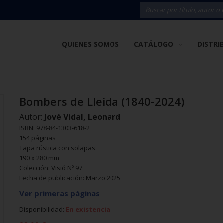
QUIENES SOMOS
CATÁLOGO
DISTRI
Bombers de Lleida (1840-2024)
Autor:
Jové Vidal, Leonard
ISBN: 978-84-1303-618-2
154 páginas
Tapa rústica con solapas
190 x 280 mm
Colección: Visió Nº 97
Fecha de publicación: Marzo 2025
Ver primeras páginas
Disponibilidad:
En existencia