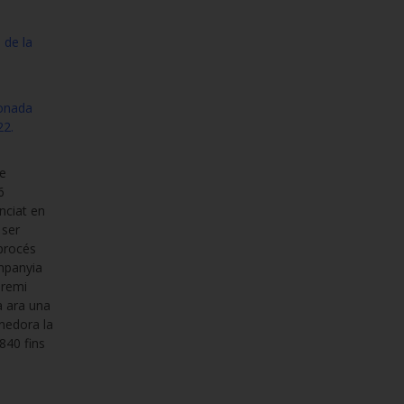
 de la
donada
22.
de
6
enciat en
 ser
 procés
ompanyia
premi
a ara una
enedora la
840 fins