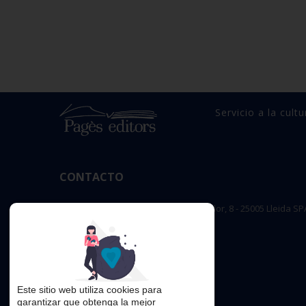
Servicio a la cultu
CONTACTO
OFICINA PRINCIPAL : c/ Sant Salvador, 8 - 25005 Lleida SP
editorial@pageseditors.cat
Teléfono: 973 23 66 11
pageseditors.cat
Este sitio web utiliza cookies para
garantizar que obtenga la mejor