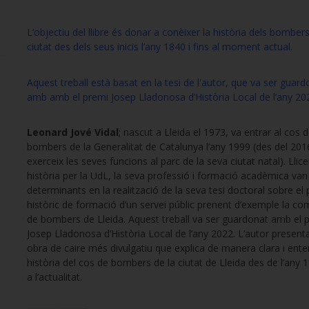
L’objectiu del llibre és donar a conèixer la història dels bombers
ciutat des dels seus inicis l’any 1840 i fins al moment actual.
Aquest treball està basat en la tesi de l'autor, que va ser guar
amb amb el premi Josep Lladonosa d’Història Local de l’any 20
Leonard Jové Vidal
; nascut a Lleida el 1973, va entrar al cos 
bombers de la Generalitat de Catalunya l’any 1999 (des del 201
exerceix les seves funcions al parc de la seva ciutat natal). Llic
història per la UdL, la seva professió i formació acadèmica van
determinants en la realització de la seva tesi doctoral sobre el
històric de formació d’un servei públic prenent d’exemple la c
de bombers de Lleida. Aquest treball va ser guardonat amb el 
Josep Lladonosa d’Història Local de l’any 2022. L’autor present
obra de caire més divulgatiu que explica de manera clara i ent
història del cos de bombers de la ciutat de Lleida des de l’any 1
a l’actualitat.