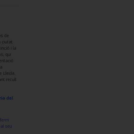
es de
 ciutat
nció i la
os, qui
entació
ça
 Lleida.
nt recull
ria del
 ferm
 al seu