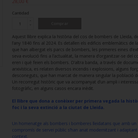
28,00 €
Cantidad
Comprar
Aquest llibre explica la història del cos de bombers de Lleida, d
l’any 1840 fins al 2024. Es detallen els edificis emblemàtics de la
que han albergat els parcs de bombers, les primeres eines d’exti
seva evolució fins a l’actualitat, la manera d’organitzar-se del c
eren i què feien els bombers. D’altra banda, a través de docum
arxivística, es relaten diversos incendis i explosions, alguns for
desconeguts, que han marcat de manera singular la població de
Un recorregut històric que va acompanyat d’un ampli i interessa
fotogràfic, en alguns casos encara inèdit.
El llibre que dona a conèixer per primera
vegada la histò
foc i la seva extinció
a la ciutat de Lleida.
Un homenatge als bombers i bomberes lleidatans que amb un
compromís de servei públic s’han anat modernitzant i adaptant
context
.