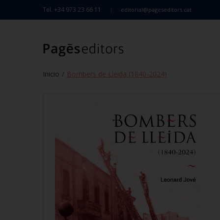
Tel. +34 973 23 66 11
editorial@pageseditors.cat
Inicio
Bombers de Lleida (1840-2024)
/