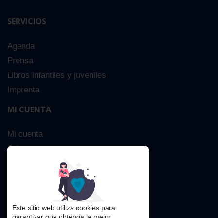
SERVICIOS
Agenda
Prensa
Libros infantiles y juveniles
Imprenta
MI CUENTA
Mi cuenta
Sobre nosotros
Búsqueda Avanzada
Contacta
Este sitio web utiliza cookies para
garantizar que obtenga la mejor