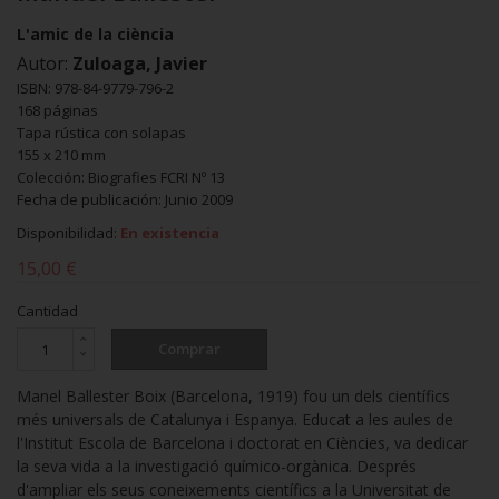
L'amic de la ciència
Autor:
Zuloaga, Javier
ISBN: 978-84-9779-796-2
168 páginas
Tapa rústica con solapas
155 x 210 mm
Colección: Biografies FCRI Nº 13
Fecha de publicación: Junio 2009
Disponibilidad:
En existencia
15,00 €
Cantidad
Comprar
Manel Ballester Boix (Barcelona, 1919) fou un dels científics
més universals de Catalunya i Espanya. Educat a les aules de
l'Institut Escola de Barcelona i doctorat en Ciències, va dedicar
la seva vida a la investigació químico-orgànica. Després
d'ampliar els seus coneixements científics a la Universitat de