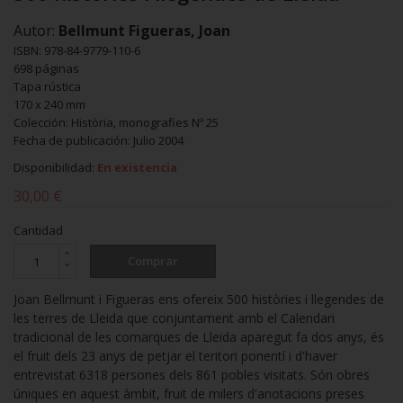
Autor:
Bellmunt Figueras, Joan
ISBN: 978-84-9779-110-6
698 páginas
Tapa rústica
170 x 240 mm
Colección: Història, monografies Nº 25
Fecha de publicación: Julio 2004
Disponibilidad:
En existencia
30,00 €
Cantidad
Comprar
Joan Bellmunt i Figueras ens ofereix 500 històries i llegendes de
les terres de Lleida que conjuntament amb el Calendari
tradicional de les comarques de Lleida aparegut fa dos anys, és
el fruit dels 23 anys de petjar el teritori ponentí i d'haver
entrevistat 6318 persones dels 861 pobles visitats. Són obres
úniques en aquest àmbit, fruit de milers d'anotacions preses