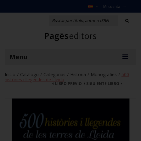
Mi cuenta
Menu
Inicio
Catálogo
Categorías
Historia
Monografies
500
/
/
/
/
/
històries i llegendes de Lleida
LIBRO PREVIO
/
SIGUIENTE LIBRO