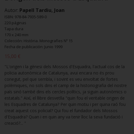
Autor:
Papell Tardiu, Joan
ISBN: 978-84-7935-589-0
220 páginas
Tapa dura
170 x 240 mm
Colección: Història. Monografies Nº 15
Fecha de publicación: Junio 1999
15,00 €
"L'origen i la gènesi dels Mossos d'Esquadra, l'actual cos de la
policia autonòmica de Catalunya, avui encara no és prou
conegut, pel que sembla, i sovint es veu envoltat de fortes
polèmiques, no sols dins el camp de la historiografia del nostre
país sinó també dins els cercles polítics, ja siguin autonòmics o
estatals." Així, el llibre desvetlla "quin fou el veritable origen de
les Esquadres de Catalunya? Per quin motiu i per quina raó fou
creat aquest cos policial? Qui fou el fundador dels Mossos
d'Esquadra? Quan i en quin any va tenir lloc la seva fundació i
creació?... "