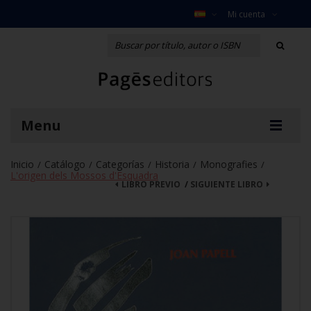
Mi cuenta
Menu
Inicio
Catálogo
Categorías
Historia
Monografies
/
/
/
/
/
L'origen dels Mossos d'Esquadra
LIBRO PREVIO
/
SIGUIENTE LIBRO