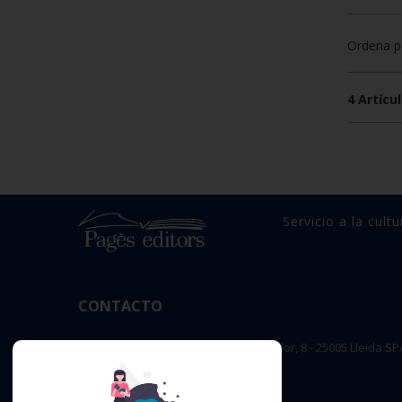
Ordena p
4 Artícul
Servicio a la cultu
CONTACTO
OFICINA PRINCIPAL : c/ Sant Salvador, 8 - 25005 Lleida SP
editorial@pageseditors.cat