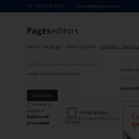
Tel. +34 973 23 66 11
editorial@pageseditors.cat
Inicio
Catálogo
Infantil y Juvenil
Nandibú - Deixeu q
/
/
/
Suscríbete a nuestro Newsletter para
Ordena p
recibir todas las novedades
4 Artícul
Suscribirse
He leído y
acepto la
Política de
privacidad