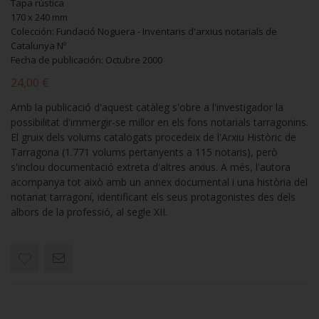
Tapa rústica
170 x 240 mm
Colección: Fundació Noguera - Inventaris d'arxius notarials de
Catalunya Nº
Fecha de publicación: Octubre 2000
24,00 €
Amb la publicació d'aquest catàleg s'obre a l'investigador la
possibilitat d'immergir-se millor en els fons notarials tarragonins.
El gruix dels volums catalogats procedeix de l'Arxiu Històric de
Tarragona (1.771 volums pertanyents a 115 notaris), però
s'inclou documentació extreta d'altres arxius. A més, l'autora
acompanya tot això amb un annex documental i una història del
notariat tarragoní, identificant els seus protagonistes des dels
albors de la professió, al segle XII.