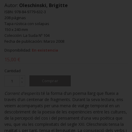
Autor:
Oleschinski, Brigitte
ISBN: 978-84-9779-632-3
208 páginas
Tapa rústica con solapas
150 x 240 mm
Colección: La Suda Nº 104
Fecha de publicación: Marzo 2008
Disponibilidad:
En existencia
15,00 €
Cantidad
Comprar
Corrent d'esperits
té la forma d'un poema llarg que flueix a
través d'un centenar de fragments. Durant la seva lectura, ens
veiem acompanyats per una mena de viatge temporal en un
descobriment de la poesia de les experiències entre les cultures,
de la percepció del cos i del pensament d'una veu poètica que
veu, que viu les complexitats del segle XXI. Oleschinski tensa la
realitat i, per tant, tensa el llenguatge. La conjugació dels verbs i