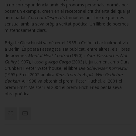
la no correspondència amb els pronoms personals, només per
posar un exemple, creen en el receptor el crit d'alerta del qual ja
hem parlat.
Corrent d'esperits
també és un llibre de poemes
sensual amb la seva pròpia veritat poètica. Un llibre de poemes
misteriosament clars.
Brigitte Oleschinski va néixer el 1955 a Colònia i actualment viu
a Berlín. És poeta i assagista. Ha publicat, entre altres, els llibres
de poemes
Mental Heat Control
(1990) i
Your Passport is Not
Guilty
(1997), l'assaig
Argo Cargo
(2003) i, juntament amb Durs
Grünbein i Peter Waterhouse, el llibre
Die Schweizer Korrektur
(1995). En el 2002 publica
Reizstrom in Aspik. Wie Gedichte
denken
. Al 1998 va obtenir el premi Peter Huchel, al 2001 el
premi Ernst Meister i al 2004 el premi Erich Fried per la seva
obra poètica.