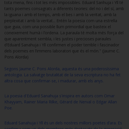
tota mena, fins i tot les més impossibles. Eduard Sanhuja i Yll té
tants poemes consagrats a diferents teories: del no i del sí, amb
la iguana i amb el temps, amb el bes i amb la veritat, amb la
perplexitat i amb la veritat... Entén la poesia com una estrella
que guia, com una possible llum primordial que basteix el
coneixement humà i l’ordena. La paraula té molta més força del
que aparentment sembla, i les justes i precioses paraules
d’Eduard Sanahuja i Yll confirmen el poder terrible i fascinador
dels poemes en l’immens laboratori que és el món." (Jaume C.
Pons Alorda)
Segons Jaume C. Pons Alorda, aquesta és una poderosíssima
antologia. La salvatge brutalitat de la seva escriptura no ha fet
altra cosa que confirmar-se, i madurar, amb els anys.
La poesia d'Eduard Sanahuja s'inspira en autors com Omar
Khayyam, Rainer Maria Rilke, Gérard de Nerval o Edgar Allan
Poe.
Eduard Sanahuja i Yll és un dels nostres millors poetes d’ara. Es
confirma com un dels membres més destacats de la generació