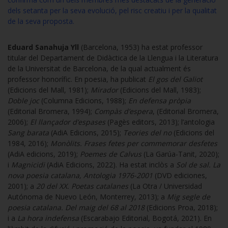
dels setanta per la seva evolució, pel risc creatiu i per la qualitat
de la seva proposta.
Eduard Sanahuja Yll
(Barcelona, 1953) ha estat professor
titular del Departament de Didàctica de la Llengua i la Literatura
de la Universitat de Barcelona, de la qual actualment és
professor honorífic. En poesia, ha publicat
El gos del Galiot
(Edicions del Mall, 1981);
Mirador
(Edicions del Mall, 1983);
Doble joc
(Columna Edicions, 1988);
En defensa pròpia
(Editorial Bromera, 1994);
Compàs d’espera
, (Editorial Bromera,
2006);
El llançador d’espases
(Pagès editors, 2013); l’antologia
Sang barata
(AdiA Edicions, 2015);
Teories del no
(Edicions del
1984, 2016);
Monòlits. Frases fetes per commemorar desfetes
(AdiA edicions, 2019);
Poemes de Calvus
(La Garúa-Tanit, 2020);
i
Magnicidi
(AdiA Edicions, 2022). Ha estat inclòs a
Sol de sal. La
nova poesia catalana, Antologia 1976-2001
(DVD ediciones,
2001); a
20 del XX. Poetas catalanes
(La Otra / Universidad
Autónoma de Nuevo León, Monterrey, 2013); a
Mig segle de
poesia catalana. Del maig del 68 al 2018
(Edicions Proa, 2018);
i a
La hora indefensa
(Escarabajo Editorial, Bogotá, 2021). En