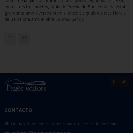
l’àmbit de la difusió i promoció de la poesia, va fundar el 1989,
amb altres tres poetes, l’Aula de Poesia de Barcelona. Ha estat
guardonat amb diversos premis, entre els quals els Jocs Florals
de Barcelona amb el llibre
Teories del no
.
CONTACTO
OFICINA PRINCIPAL : c/ Sant Salvador, 8 - 25005 Lleida SPAIN