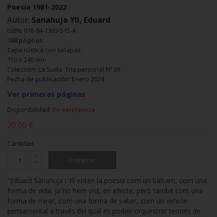
Poesia 1981-2022
Autor:
Sanahuja Yll, Eduard
ISBN: 978-84-1303-515-4
188 páginas
Tapa rústica con solapas
150 x 240 mm
Colección: La Suda. Tria personal Nº 09
Fecha de publicación: Enero 2024
Ver primeras páginas
Disponibilidad:
En existencia
20,00 €
Cantidad
Comprar
"Eduard Sanahuja i Yll entén la poesia com un bàlsam, com una
forma de vida, ja ho hem vist, en efecte, però també com una
forma de mirar, com una forma de saber, com un vehicle
pensamental a través del qual es poden orquestrar teories de