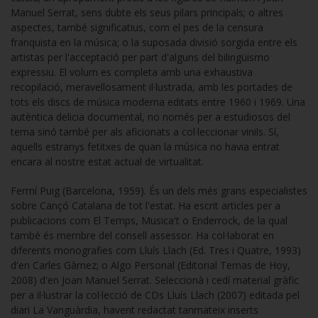
Manuel Serrat, sens dubte els seus pilars principals; o altres
aspectes, també significatius, com el pes de la censura
franquista en la música; o la suposada divisió sorgida entre els
artistas per l'acceptació per part d'alguns del bilingüismo
expressiu. El volum es completa amb una exhaustiva
recopilació, meravellosament il·lustrada, amb les portades de
tots els discs de música moderna editats entre 1960 i 1969. Una
autèntica delicia documental, no només per a estudiosos del
tema sinó també per als aficionats a col·leccionar vinils. Sí,
aquells estranys fetitxes de quan la música no havia entrat
encara al nostre estat actual de virtualitat.
Fermí Puig (Barcelona, 1959). És un dels més grans especialistes
sobre Cançó Catalana de tot l'estat. Ha escrit articles per a
publicacions com El Temps, Musica't o Enderrock, de la qual
també és membre del consell assessor. Ha col·laborat en
diferents monografies com Lluís Llach (Ed. Tres i Quatre, 1993)
d'en Carles Gàmez; o Algo Personal (Editorial Temas de Hoy,
2008) d'en Joan Manuel Serrat. Seleccionà i cedí material gràfic
per a il·lustrar la col·lecció de CDs Lluís Llach (2007) editada pel
diari La Vanguàrdia, havent redactat tanmateix inserts