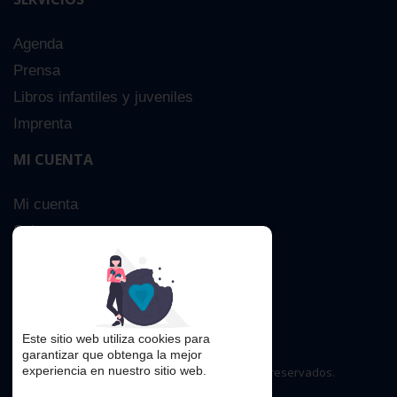
Agenda
Prensa
Libros infantiles y juveniles
Imprenta
MI CUENTA
Mi cuenta
Sobre nosotros
Búsqueda Avanzada
Contacta
Este sitio web utiliza cookies para
garantizar que obtenga la mejor
experiencia en nuestro sitio web.
Copyright © 2016. Todos los derechos reservados.