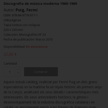
Discografia de música moderna 1960-1969
Autor:
Puig, Fermí
ISBN: 978-84-9779-917-1
208 páginas
Tapa rústica con solapas
220 x 230 mm
Colección: Monografies Nº 23
Fecha de publicación: Marzo 2010
Disponibilidad:
En existencia
22,00 €
Cantidad
Comprar
Aquest estudi-catàleg, realitzat per Fermí Puig un dels grans
especialistas en la matèria fa un repàs històric als primers anys
de la Cançó, analitzant els seus detalls i característiques més
interessants. Els seus antecedents històrics; la gènesi i
desenvolupament de la industria discogràfica catalana i en
català; un apropament precís a les figures de Raimon i Joan