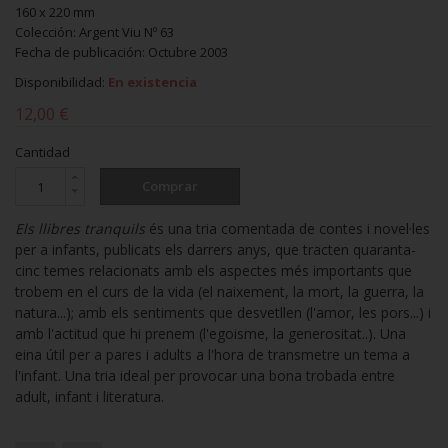
160 x 220 mm
Colección: Argent Viu Nº 63
Fecha de publicación: Octubre 2003
Disponibilidad:
En existencia
12,00 €
Cantidad
Comprar
Els llibres tranquils
és una tria comentada de contes i novel·les
per a infants, publicats els darrers anys, que tracten quaranta-
cinc temes relacionats amb els aspectes més importants que
trobem en el curs de la vida (el naixement, la mort, la guerra, la
natura...); amb els sentiments que desvetllen (l'amor, les pors...) i
amb l'actitud que hi prenem (l'egoisme, la generositat..). Una
eina útil per a pares i adults a l'hora de transmetre un tema a
l'infant. Una tria ideal per provocar una bona trobada entre
adult, infant i literatura.