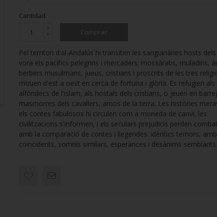
Cantidad
Comprar
Pel territori d'al-Andalús hi transiten les sanguinàries hosts del
vora els pacífics pelegrins i mercaders: mossàrabs, muladins, à
berbers musulmans, jueus, cristians i proscrits de les tres relig
mouen d'est a oest en cerca de fortuna i glòria. Es refugien als
alfòndecs de l'islam, als hostals dels cristians, o jeuen en barre
masmorres dels cavallers, amos de la terra. Les històries merav
els contes fabulosos hi circulen com a moneda de canvi, les
civilitzacions s'informen, i els seculars prejudicis perden combat
amb la comparació de contes i llegendes: idèntics temors, amb
coincidents, somnis similars, esperances i desànims semblants