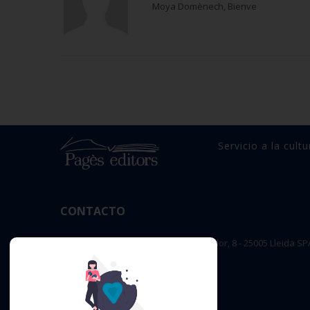
Moya Domènech, Bienve
Servicio a la cultu
CONTACTO
OFICINA PRINCIPAL : c/ Sant Salvador, 8 - 25005 Lleida SP
editorial@pageseditors.cat
Teléfono: 973 23 66 11
pageseditors.cat