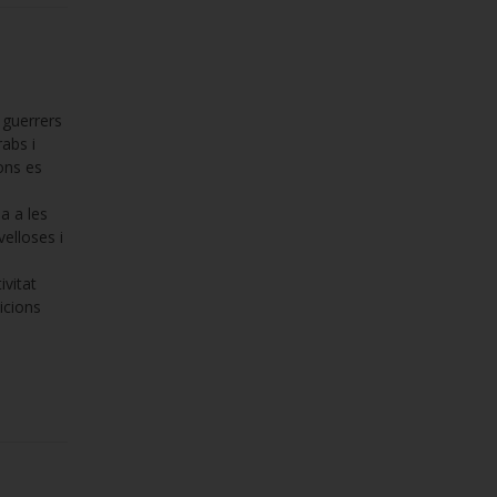
s guerrers
rabs i
ions es
ja a les
elloses i
ivitat
icions
.