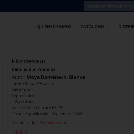
QUIENES SOMOS
CATÁLOGO
DISTRI
Flordesaüc
Camins d'al-Andalús
Autor:
Moya Domènech, Bienve
ISBN: 978-84-9779-431-2
248 páginas
Tapa rústica
135 x 210 mm
Colección: Lo Marraco Nº 179
Fecha de publicación: Septiembre 2006
Disponibilidad:
En existencia
14,00 €