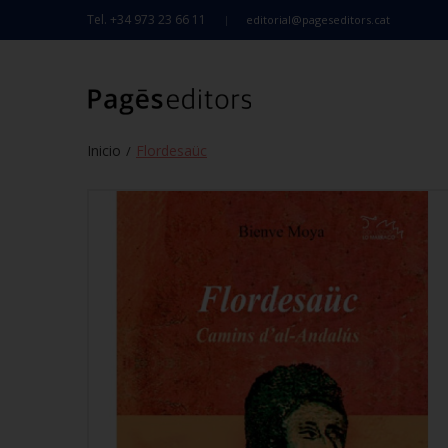
Tel. +34 973 23 66 11
editorial@pageseditors.cat
Inicio
Flordesaüc
/