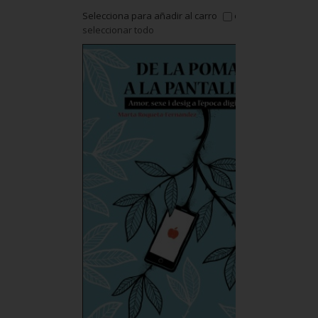
l carro
or
Selecciona para añadir al carro
or
seleccionar todo