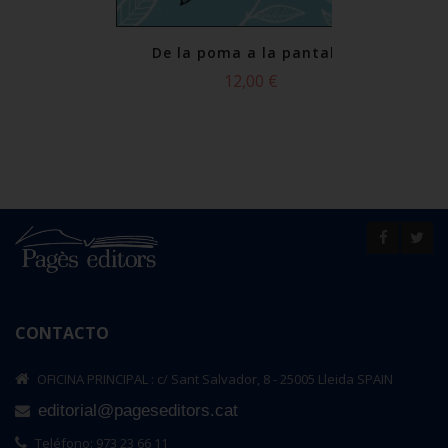
a pantalla
De la poma a la pantalla
 €
12,00 €
l carro
or
CONTACTO
OFICINA PRINCIPAL : c/ Sant Salvador, 8 - 25005 Lleida SPAIN
editorial@pageseditors.cat
Teléfono: 973 23 66 11