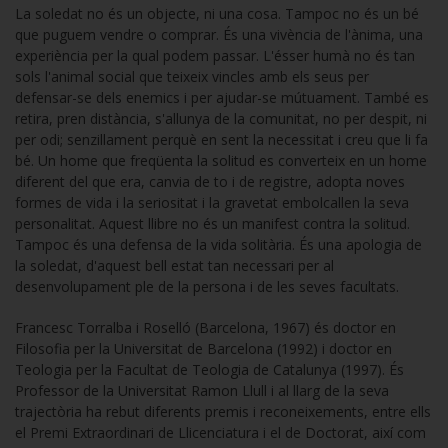
La soledat no és un objecte, ni una cosa. Tampoc no és un bé
que puguem vendre o comprar. És una vivència de l'ànima, una
experiència per la qual podem passar. L'ésser humà no és tan
sols l'animal social que teixeix vincles amb els seus per
defensar-se dels enemics i per ajudar-se mútuament. També es
retira, pren distància, s'allunya de la comunitat, no per despit, ni
per odi; senzillament perquè en sent la necessitat i creu que li fa
bé. Un home que freqüenta la solitud es converteix en un home
diferent del que era, canvia de to i de registre, adopta noves
formes de vida i la seriositat i la gravetat embolcallen la seva
personalitat. Aquest llibre no és un manifest contra la solitud.
Tampoc és una defensa de la vida solitària. És una apologia de
la soledat, d'aquest bell estat tan necessari per al
desenvolupament ple de la persona i de les seves facultats.
Francesc Torralba i Roselló (Barcelona, 1967) és doctor en
Filosofia per la Universitat de Barcelona (1992) i doctor en
Teologia per la Facultat de Teologia de Catalunya (1997). És
Professor de la Universitat Ramon Llull i al llarg de la seva
trajectòria ha rebut diferents premis i reconeixements, entre ells
el Premi Extraordinari de Llicenciatura i el de Doctorat, així com