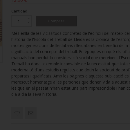
12,00 €
Cantidad
Comprar
Més enllà de les vicissituds concretes de l'edifici i del mateix cen
història de l'Escola del Treball de Lleida és la crònica de l'esfor
moltes generacions de lleidatans i lleidatanes en benefici de la
dignificació del concepte del treball. En èpoques en què els ofic
manuals han perdut la consideració social que mereixen, l'Esco
Treball ha donat exemple incansable de la necessitat que tota 
moderna té d'uns estudis regulats que dotin la societat de prof
preparats i qualificats. Amb les pàgines d'aquesta publicació es
merescut homenatge a les persones que donen vida a aquest c
les que en el passat n'han estat una part imprescindible i han c
dia a dia la seva història.