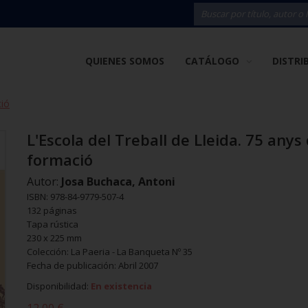
QUIENES SOMOS
CATÁLOGO
DISTRI
ció
L'Escola del Treball de Lleida. 75 anys
formació
Autor:
Josa Buchaca, Antoni
ISBN: 978-84-9779-507-4
132 páginas
Tapa rústica
230 x 225 mm
Colección: La Paeria - La Banqueta Nº 35
Fecha de publicación: Abril 2007
Disponibilidad:
En existencia