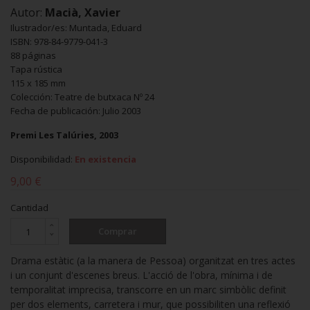
Autor:
Macià, Xavier
Ilustrador/es: Muntada, Eduard
ISBN: 978-84-9779-041-3
88 páginas
Tapa rústica
115 x 185 mm
Colección: Teatre de butxaca Nº 24
Fecha de publicación: Julio 2003
Premi Les Talúries, 2003
Disponibilidad:
En existencia
9,00 €
Cantidad
Comprar
Drama estàtic (a la manera de Pessoa) organitzat en tres actes
i un conjunt d'escenes breus. L'acció de l'obra, mínima i de
temporalitat imprecisa, transcorre en un marc simbòlic definit
per dos elements, carretera i mur, que possibiliten una reflexió