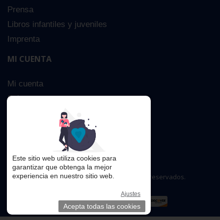
Prensa
Libros infantiles y juveniles
Imprenta
MI CUENTA
Mi cuenta
Sobre nosotros
Búsqueda Avanzada
Contacta
Este sitio web utiliza cookies para
garantizar que obtenga la mejor
experiencia en nuestro sitio web.
Copyright © 2016. Todos los derechos reservados.
Ajustes
Acepta todas las cookies