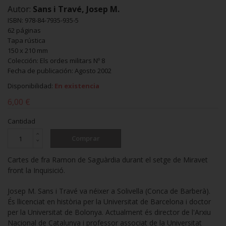
Autor:
Sans i Travé, Josep M.
ISBN: 978-84-7935-935-5
62 páginas
Tapa rústica
150 x 210 mm
Colección: Els ordes militars Nº 8
Fecha de publicación: Agosto 2002
Disponibilidad:
En existencia
6,00 €
Cantidad
Comprar
Cartes de fra Ramon de Saguàrdia durant el setge de Miravet
front la Inquisició.
Josep M. Sans i Travé va néixer a Solivella (Conca de Barberà).
És llicenciat en història per la Universitat de Barcelona i doctor
per la Universitat de Bolonya. Actualment és director de l'Arxiu
Nacional de Catalunya i professor associat de la Universitat