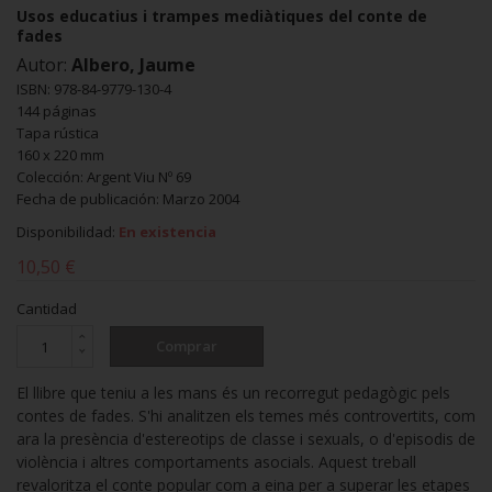
Usos educatius i trampes mediàtiques del conte de
fades
Autor:
Albero, Jaume
ISBN: 978-84-9779-130-4
144 páginas
Tapa rústica
160 x 220 mm
Colección: Argent Viu Nº 69
Fecha de publicación: Marzo 2004
Disponibilidad:
En existencia
10,50 €
Cantidad
Comprar
El llibre que teniu a les mans és un recorregut pedagògic pels
contes de fades. S'hi analitzen els temes més controvertits, com
ara la presència d'estereotips de classe i sexuals, o d'episodis de
violència i altres comportaments asocials. Aquest treball
revaloritza el conte popular com a eina per a superar les etapes