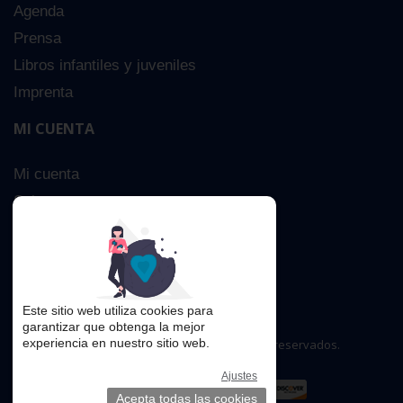
Agenda
Prensa
Libros infantiles y juveniles
Imprenta
MI CUENTA
Mi cuenta
Sobre nosotros
Búsqueda Avanzada
Contacta
Este sitio web utiliza cookies para
garantizar que obtenga la mejor
experiencia en nuestro sitio web.
Copyright © 2016. Todos los derechos reservados.
Ajustes
Acepta todas las cookies