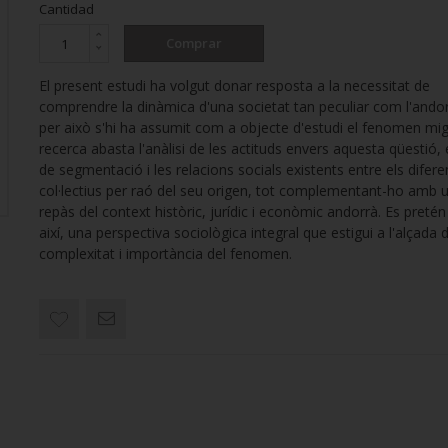
Cantidad
Comprar
El present estudi ha volgut donar resposta a la necessitat de
comprendre la dinàmica d'una societat tan peculiar com l'andor
per això s'hi ha assumit com a objecte d'estudi el fenomen mig
recerca abasta l'anàlisi de les actituds envers aquesta qüestió, 
de segmentació i les relacions socials existents entre els difere
col·lectius per raó del seu origen, tot complementant-ho amb 
repàs del context històric, jurídic i econòmic andorrà. Es pretén 
així, una perspectiva sociològica integral que estigui a l'alçada d
complexitat i importància del fenomen.