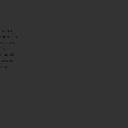
rana, i
ratori. La
els eixos
nts
un ampli
assolir,
e la