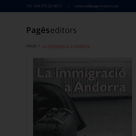
Tel. +34 973 23 66 11
editorial@pageseditors.cat
Inicio
La immigració a Andorra
/