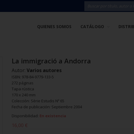
QUIENES SOMOS
CATÁLOGO
DISTRI
La immigració a Andorra
Autor:
Varios autores
ISBN: 978-84-9779-133-5
272 páginas
Tapa rústica
170 x 240 mm
Colección: Sèrie Estudis Nº 65
Fecha de publicación: Septiembre 2004
Disponibilidad:
En existencia
16,00 €