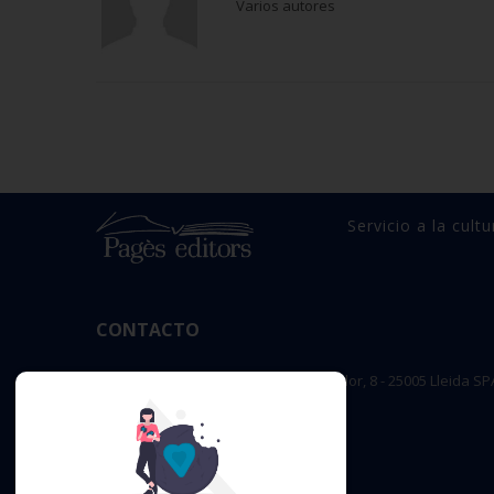
Varios autores
Servicio a la cultu
CONTACTO
OFICINA PRINCIPAL : c/ Sant Salvador, 8 - 25005 Lleida SP
editorial@pageseditors.cat
Teléfono: 973 23 66 11
pageseditors.cat