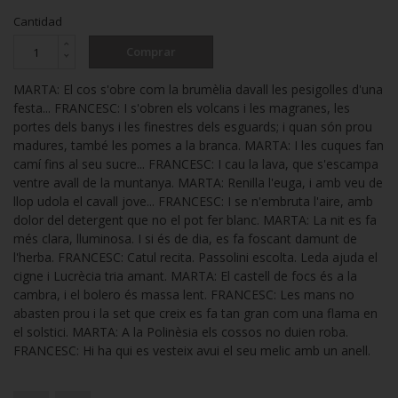
Cantidad
Comprar
MARTA: El cos s'obre com la brumèlia davall les pesigolles d'una
festa... FRANCESC: I s'obren els volcans i les magranes, les
portes dels banys i les finestres dels esguards; i quan són prou
madures, també les pomes a la branca. MARTA: I les cuques fan
camí fins al seu sucre... FRANCESC: I cau la lava, que s'escampa
ventre avall de la muntanya. MARTA: Renilla l'euga, i amb veu de
llop udola el cavall jove... FRANCESC: I se n'embruta l'aire, amb
dolor del detergent que no el pot fer blanc. MARTA: La nit es fa
més clara, lluminosa. I si és de dia, es fa foscant damunt de
l'herba. FRANCESC: Catul recita. Passolini escolta. Leda ajuda el
cigne i Lucrècia tria amant. MARTA: El castell de focs és a la
cambra, i el bolero és massa lent. FRANCESC: Les mans no
abasten prou i la set que creix es fa tan gran com una flama en
el solstici. MARTA: A la Polinèsia els cossos no duien roba.
FRANCESC: Hi ha qui es vesteix avui el seu melic amb un anell.