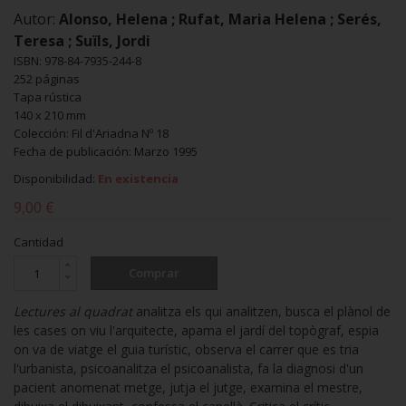
Autor:
Alonso, Helena ; Rufat, Maria Helena ; Serés,
Teresa ; Suïls, Jordi
ISBN: 978-84-7935-244-8
252 páginas
Tapa rústica
140 x 210 mm
Colección: Fil d'Ariadna Nº 18
Fecha de publicación: Marzo 1995
Disponibilidad:
En existencia
9,00 €
Cantidad
Comprar
Lectures al quadrat
analitza els qui analitzen, busca el plànol de
les cases on viu l'arquitecte, apama el jardí del topògraf, espia
on va de viatge el guia turístic, observa el carrer que es tria
l'urbanista, psicoanalitza el psicoanalista, fa la diagnosi d'un
pacient anomenat metge, jutja el jutge, examina el mestre,