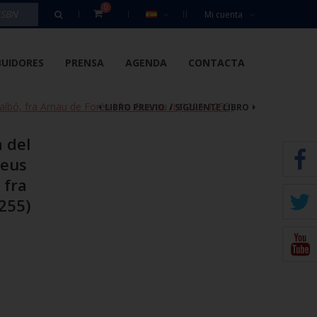
0
Mi cuenta
BUIDORES
PRENSA
AGENDA
CONTACTA
albó, fra Arnau de Forès i fra Guerau II (1226-1255)
LIBRO PREVIO
/
SIGUIENTE LIBRO
a del
reus
 fra
255)