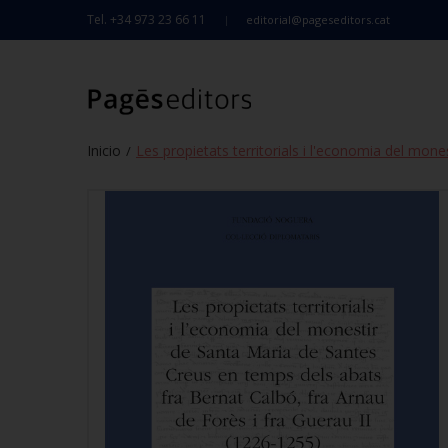
Tel. +34 973 23 66 11
editorial@pageseditors.cat
Inicio
Les propietats territorials i l'economia del mon
/