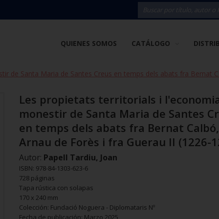
QUIENES SOMOS
CATÁLOGO
DISTRI
estir de Santa Maria de Santes Creus en temps dels abats fra Bernat C
Les propietats territorials i l'economi
monestir de Santa Maria de Santes C
en temps dels abats fra Bernat Calbó,
Arnau de Forès i fra Guerau II (1226-1
Autor:
Papell Tardiu, Joan
ISBN: 978-84-1303-623-6
728 páginas
Tapa rústica con solapas
170 x 240 mm
Colección: Fundació Noguera - Diplomataris Nº
Fecha de publicación: Marzo 2025