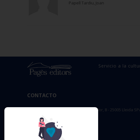
Papell Tardiu, Joan
Servicio a la cultu
CONTACTO
OFICINA PRINCIPAL : c/ Sant Salvador, 8 - 25005 Lleida SP
editorial@pageseditors.cat
Teléfono: 973 23 66 11
pageseditors.cat