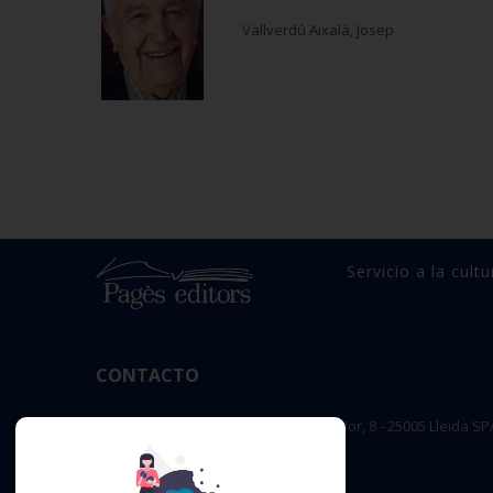
Vallverdú Aixalà, Josep
Servicio a la cultu
CONTACTO
OFICINA PRINCIPAL : c/ Sant Salvador, 8 - 25005 Lleida SP
editorial@pageseditors.cat