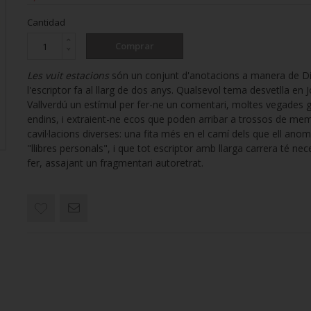
Cantidad
Comprar
Les vuit estacions
són un conjunt d'anotacions a manera de Di
l'escriptor fa al llarg de dos anys. Qualsevol tema desvetlla en 
Vallverdú un estímul per fer-ne un comentari, moltes vegades g
endins, i extraient-ne ecos que poden arribar a trossos de me
cavil·lacions diverses: una fita més en el camí dels que ell ano
"llibres personals", i que tot escriptor amb llarga carrera té nec
fer, assajant un fragmentari autoretrat.