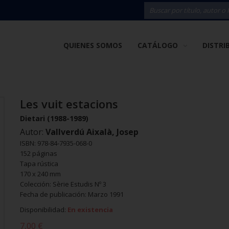
QUIENES SOMOS
CATÁLOGO
DISTRI
Les vuit estacions
Dietari (1988-1989)
Autor:
Vallverdú Aixalà, Josep
ISBN: 978-84-7935-068-0
152 páginas
Tapa rústica
170 x 240 mm
Colección: Sèrie Estudis Nº 3
Fecha de publicación: Marzo 1991
Disponibilidad:
En existencia
7,00 €