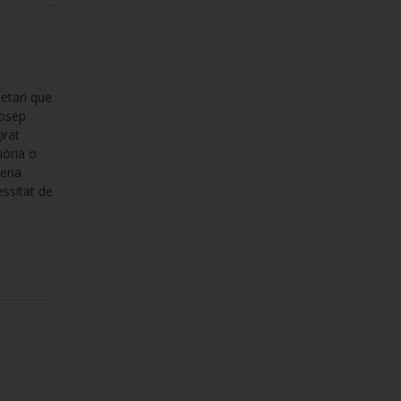
etari que
Josep
irat
mòria o
mena
essitat de