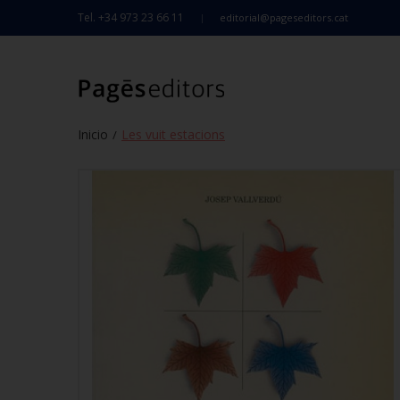
Tel. +34 973 23 66 11
editorial@pageseditors.cat
Inicio
Les vuit estacions
/