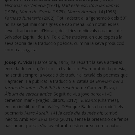
Historias en Venecia
(1971),
Dad este escrito a las llamas
(1976),
Mapa de Grecia
(1979),
Marco Aurelio, 14
(1998) i
Parnaso funerario
(2002). Tot i adscrit a la “generació dels 50”,
no ha seguit mai consignes de cap mena. Són notables les
seves traduccions d’Horaci, dels lírics medievals catalans, de
Salvador Espriu i de J. V. Foix.
Sine tradere
, en què exposa la
seva teoria de la traducció poètica, culmina la seva producció
com a assagista.
Josep A. Vidal
(Barcelona, 1945) ha repartit la seva activitat
entre la docència, l’edició i la traducció. Enamorat de la poesia,
ha sentit sempre la vocació de traduir al català els poemes que
li agraden. Ha publicat la traducció al català de
Breviari per a
tardes de xàfec
i
Prohibit de respirar
, de Carmen Plaza; i
Àlbum de versos antics
. Seguit de «La jove parca» i «El
cementiri marí» (Pagès Editors, 2017) i
Encants
(Charmes),
encara inèdit, de Paul Valéry. D’Enrique Badosa ha traduït els
poemaris
Marc Aureli, 14
i
Ja cada dia és més nit
, també
inèdits. Amb
Por de la terra
(2021), sense la pretensió de fer-se
passar per poeta, s’ha aventurat a estrenar-se com a autor.