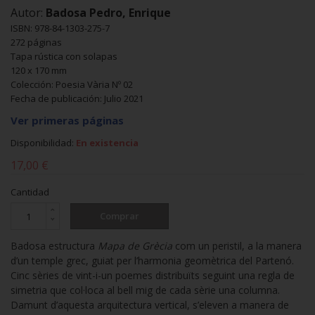
Autor:
Badosa Pedro, Enrique
ISBN: 978-84-1303-275-7
272 páginas
Tapa rústica con solapas
120 x 170 mm
Colección: Poesia Vària Nº 02
Fecha de publicación: Julio 2021
Ver primeras páginas
Disponibilidad:
En existencia
17,00 €
Cantidad
Comprar
Badosa estructura
Mapa de Grècia
com un peristil, a la manera
d’un temple grec, guiat per l’harmonia geomètrica del Partenó.
Cinc sèries de vint-i-un poemes distribuïts seguint una regla de
simetria que col·loca al bell mig de cada sèrie una columna.
Damunt d’aquesta arquitectura vertical, s’eleven a manera de