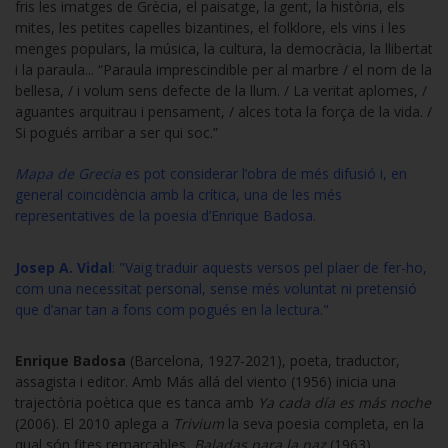
fris les imatges de Grècia, el paisatge, la gent, la història, els
mites, les petites capelles bizantines, el folklore, els vins i les
menges populars, la música, la cultura, la democràcia, la llibertat
i la paraula... “Paraula imprescindible per al marbre / el nom de la
bellesa, / i volum sens defecte de la llum. / La veritat aplomes, /
aguantes arquitrau i pensament, / alces tota la força de la vida. /
Si pogués arribar a ser qui soc.”
Mapa de Grecia
es pot considerar l’obra de més difusió i, en
general coincidència amb la crítica, una de les més
representatives de la poesia d’Enrique Badosa.
Josep A. Vidal
: "Vaig traduir aquests versos pel plaer de fer-ho,
com una necessitat personal, sense més voluntat ni pretensió
que d’anar tan a fons com pogués en la lectura."
Enrique Badosa
(Barcelona, 1927-2021), poeta, traductor,
assagista i editor. Amb Más allá del viento (1956) inicia una
trajectòria poètica que es tanca amb
Ya cada día es más noche
(2006). El 2010 aplega a
Trivium
la seva poesia completa, en la
qual són fites remarcables,
Baladas para la paz
(1963),