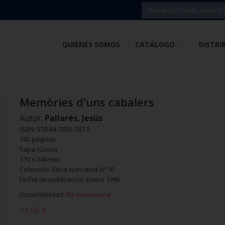
QUIENES SOMOS
CATÁLOGO
DISTRI
Memòries d'uns cabalers
Autor:
Pallarés, Jesús
ISBN: 978-84-7935-287-5
192 páginas
Tapa rústica
170 x 240 mm
Colección: Sèrie Narrativa Nº 10
Fecha de publicación: Enero 1995
Disponibilidad:
En existencia
11,00 €