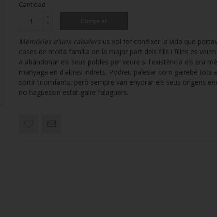
Cantidad
Comprar
Memòries d'uns cabalers
us vol fer conèixer la vida que porta
cases de molta família on la major part dels fills i filles es veien
a abandonar els seus pobles per veure si l'existència els era m
manyaga en d'altres indrets. Podreu palesar com gairebé tots 
sortir triomfants, però sempre van enyorar els seus orígens e
no haguessin estat gaire falaguers.