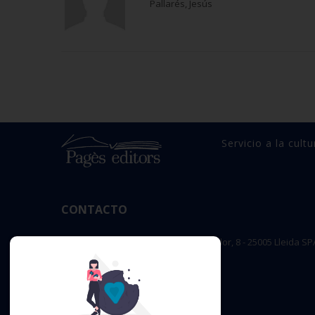
Pallarés, Jesús
Servicio a la cultu
CONTACTO
OFICINA PRINCIPAL : c/ Sant Salvador, 8 - 25005 Lleida SP
editorial@pageseditors.cat
Teléfono: 973 23 66 11
pageseditors.cat