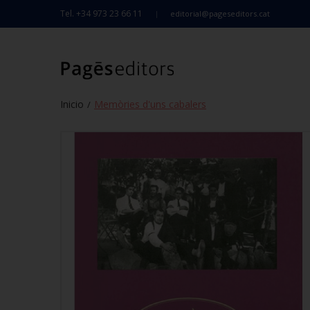
Tel. +34 973 23 66 11
editorial@pageseditors.cat
Inicio
Memòries d'uns cabalers
/