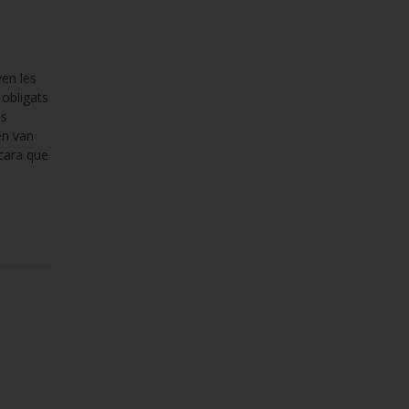
ven les
 obligats
és
en van
ncara que