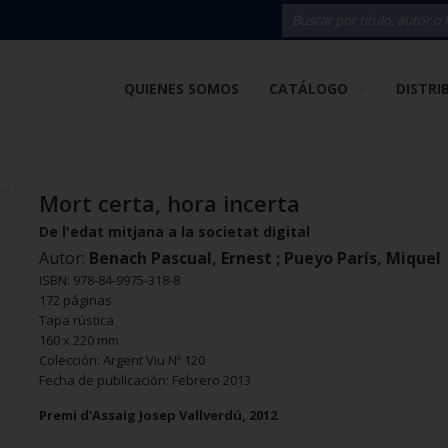
QUIENES SOMOS
CATÁLOGO
DISTRI
Mort certa, hora incerta
De l'edat mitjana a la societat digital
Autor:
Benach Pascual, Ernest ; Pueyo París, Miquel
ISBN: 978-84-9975-318-8
172 páginas
Tapa rústica
160 x 220 mm
Colección: Argent Viu Nº 120
Fecha de publicación: Febrero 2013
Premi d'Assaig Josep Vallverdú, 2012