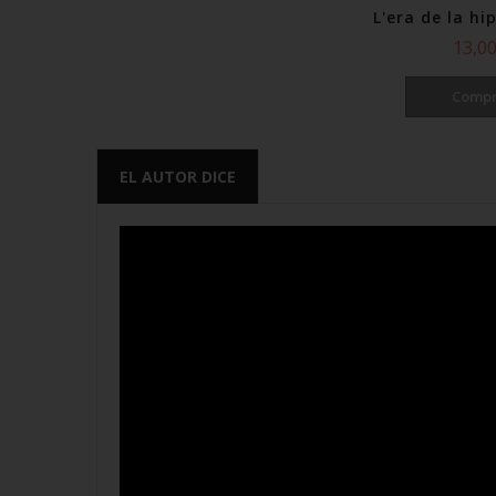
es
L'era de la h
D'una nova llum
uen
13,00
17,00 €
Compr
Comprar
EL AUTOR DICE