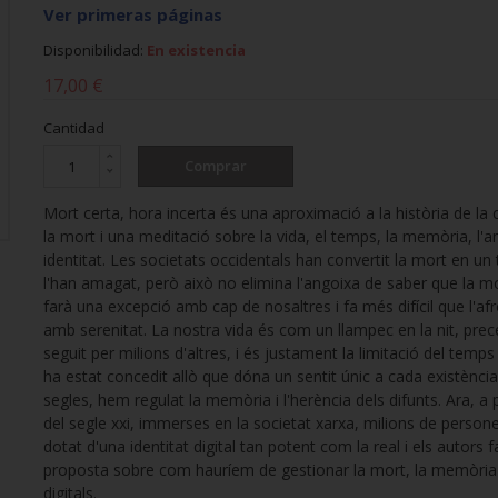
Ver primeras páginas
Disponibilidad:
En existencia
17,00 €
Cantidad
Comprar
Mort certa, hora incerta és una aproximació a la història de la 
la mort i una meditació sobre la vida, el temps, la memòria, l'am
identitat. Les societats occidentals han convertit la mort en un 
l'han amagat, però això no elimina l'angoixa de saber que la m
farà una excepció amb cap de nosaltres i fa més difícil que l'a
amb serenitat. La nostra vida és com un llampec en la nit, prece
seguit per milions d'altres, i és justament la limitació del temp
ha estat concedit allò que dóna un sentit únic a cada existènci
segles, hem regulat la memòria i l'herència dels difunts. Ara, a p
del segle xxi, immerses en la societat xarxa, milions de person
dotat d'una identitat digital tan potent com la real i els autors 
proposta sobre com hauríem de gestionar la mort, la memòria i 
digitals.