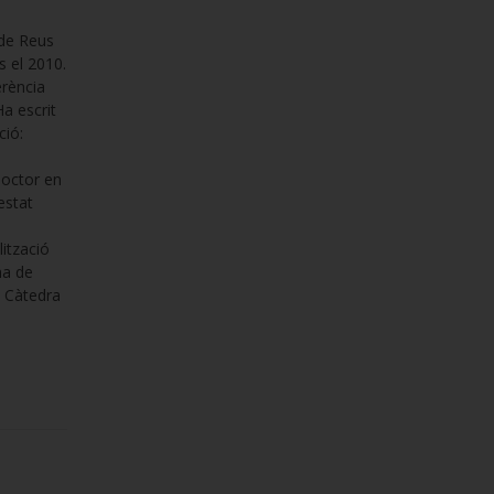
 de Reus
s el 2010.
erència
a escrit
ció:
doctor en
estat
ització
na de
la Càtedra