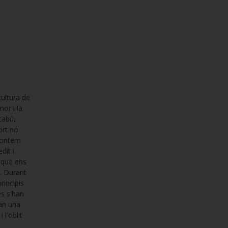
cultura de
or i la
tabú,
ort no
frontem
dit i
s que ens
a. Durant
rincipis
es s'han
fan una
l'oblit