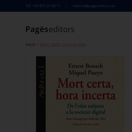
Tel. +34 973 23 66 11
editorial@pageseditors.cat
Inicio
Mort certa, hora incerta
/