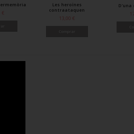
ipermemòria
Les heroïnes
D'una 
contraataquen
 €
1
13,00 €
ar
Co
Comprar