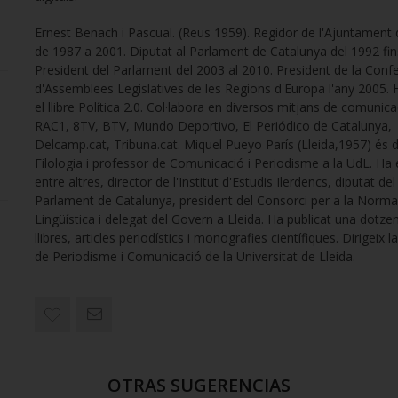
Ernest Benach i Pascual. (Reus 1959). Regidor de l'Ajuntament
de 1987 a 2001. Diputat al Parlament de Catalunya del 1992 fin
President del Parlament del 2003 al 2010. President de la Conf
d'Assemblees Legislatives de les Regions d'Europa l'any 2005. H
el llibre Política 2.0. Col·labora en diversos mitjans de comunica
RAC1, 8TV, BTV, Mundo Deportivo, El Periódico de Catalunya,
Delcamp.cat, Tribuna.cat. Miquel Pueyo París (Lleida,1957) és 
Filologia i professor de Comunicació i Periodisme a la UdL. Ha 
entre altres, director de l'Institut d'Estudis Ilerdencs, diputat del
Parlament de Catalunya, president del Consorci per a la Normal
Lingüística i delegat del Govern a Lleida. Ha publicat una dotze
llibres, articles periodístics i monografies científiques. Dirigeix 
de Periodisme i Comunicació de la Universitat de Lleida.
OTRAS SUGERENCIAS