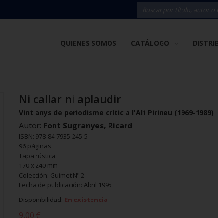
QUIENES SOMOS
CATÁLOGO
DISTRI
Ni callar ni aplaudir
Vint anys de periodisme crític a l'Alt Pirineu (1969-1989)
Autor:
Font Sugranyes, Ricard
ISBN: 978-84-7935-245-5
96 páginas
Tapa rústica
170 x 240 mm
Colección: Guimet Nº 2
Fecha de publicación: Abril 1995
Disponibilidad:
En existencia
9,00 €