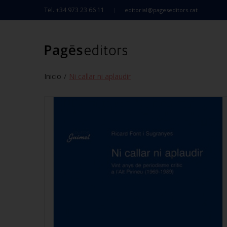
Tel. +34 973 23 66 11
editorial@pageseditors.cat
Inicio
Ni callar ni aplaudir
/