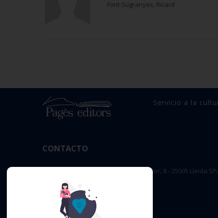
Font Sugranyes, Ricard
Servicio a la cultu
CONTACTO
OFICINA PRINCIPAL : c/ Sant Salvador, 8 - 25005 Lleida SP
editorial@pageseditors.cat
Teléfono: 973 23 66 11
pageseditors.cat