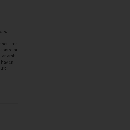
ineu
franquisme
 controlar
ontar amb
e havien
ure i