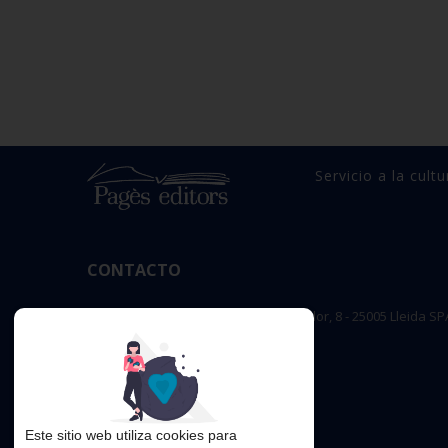
Servicio a la cultu
CONTACTO
OFICINA PRINCIPAL : c/ Sant Salvador, 8 - 25005 Lleida SP
editorial@pageseditors.cat
Teléfono: 973 23 66 11
pageseditors.cat
Este sitio web utiliza cookies para