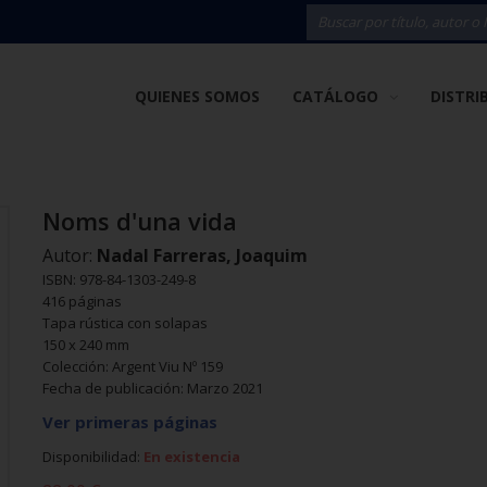
QUIENES SOMOS
CATÁLOGO
DISTRI
Noms d'una vida
Autor:
Nadal Farreras, Joaquim
ISBN: 978-84-1303-249-8
416 páginas
Tapa rústica con solapas
150 x 240 mm
Colección: Argent Viu Nº 159
Fecha de publicación: Marzo 2021
Ver primeras páginas
Disponibilidad:
En existencia