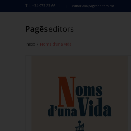
Tel. +34 973 23 66 11
editorial@pageseditors.cat
Inicio
Noms d'una vida
/