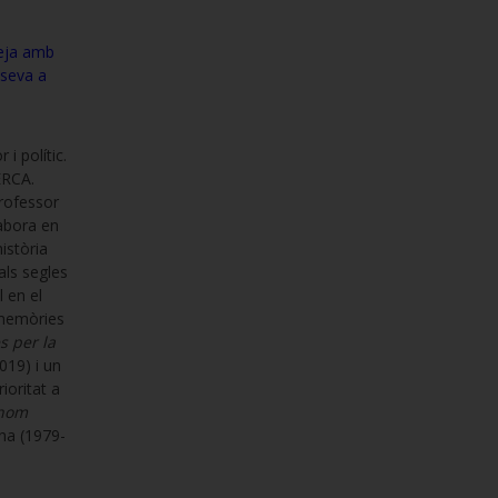
reja amb
 seva a
 i polític.
ERCA.
professor
labora en
istòria
als segles
l en el
e memòries
s per la
019) i un
ioritat a
 nom
ona (1979-