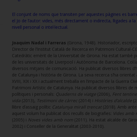
El conjunt de noms que transiten per aquestes pàgines es bar
el Jo de l’autor: vides, més directament o indirecta, lligades a la
nivell personal o intel·lectual.
Joaquim Nadal i Farreras
(Girona, 1948). Historiador, escriptor
Director de l’Institut Català de Recerca en Patrimoni Cultural-C
Catedràtic emèrit de la Universitat de Girona. Ha estat també 
de les universitats de Liverpool i Autònoma de Barcelona. Col.
diversos mitjans de comunicació. Ha publicat diversos llibres d’h
de Catalunya i història de Girona. La seva recerca s’ha orientat 
XVIII, XIX i XX i actualment treballa en l’impacte de la Guerra Civi
Patrimoni Artístic de Catalunya. Ha publicat diversos llibres d
polítiques i personals:
Quaderns de viatge
(2006),
Fent tentine
vida
(2013),
Testimoni de càrrec
(2014) i
Històries d’alcalde
(2
llibre d’assaig polític
Catalunya mirall trencat
(2018). Amb anter
aquest volum ha publicat dos reculls de biografies:
Vides amb
(2005) i
Noves vides amb nom
(2011). Ha estat alcalde de Gir
2002) i Conseller de la Generalitat (2003-2010).