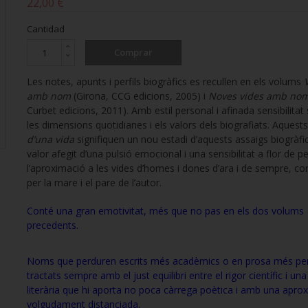
22,00 €
Cantidad
Comprar
Les notes, apunts i perfils biogràfics es recullen en els volums
amb nom
(Girona, CCG edicions, 2005) i
Noves vides amb no
Curbet edicions, 2011). Amb estil personal i afinada sensibilitat 
les dimensions quotidianes i els valors dels biografiats. Aquest
d’una vida
signifiquen un nou estadi d’aquests assaigs biogràfi
valor afegit d’una pulsió emocional i una sensibilitat a flor de pe
l’aproximació a les vides d’homes i dones d’ara i de sempre, 
per la mare i el pare de l’autor.
Conté una gran emotivitat, més que no pas en els dos volums
precedents.
Noms que perduren escrits més acadèmics o en prosa més peri
tractats sempre amb el just equilibri entre el rigor científic i un
literària que hi aporta no poca càrrega poètica i amb una apro
volgudament distanciada.