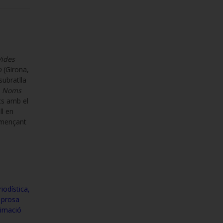
Vides
m
(Girona,
subratlla
s
Noms
cs amb el
ll en
començant
odística,
a prosa
ximació