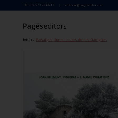
Tel. +34 973 23 66 11
editorial@pageseditors.cat
Inicio
Paisatges, llums i colors de Les Garrigues
/