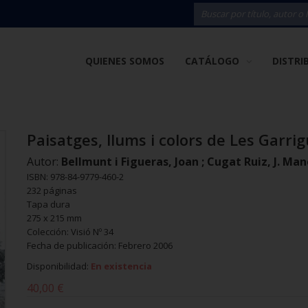
QUIENES SOMOS
CATÁLOGO
DISTRI
Paisatges, llums i colors de Les Garri
Autor:
Bellmunt i Figueras, Joan ; Cugat Ruiz, J. Man
ISBN: 978-84-9779-460-2
232 páginas
Tapa dura
275 x 215 mm
Colección: Visió Nº 34
Fecha de publicación: Febrero 2006
Disponibilidad:
En existencia
40,00 €