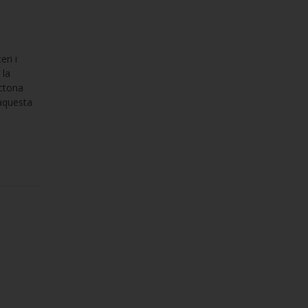
ri i
 la
òctona
 aquesta