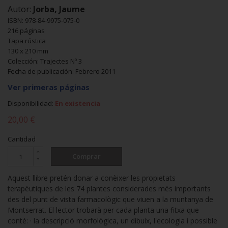
Autor:
Jorba, Jaume
ISBN: 978-84-9975-075-0
216 páginas
Tapa rústica
130 x 210 mm
Colección: Trajectes Nº 3
Fecha de publicación: Febrero 2011
Ver primeras páginas
Disponibilidad:
En existencia
20,00 €
Cantidad
Comprar
Aquest llibre pretén donar a conèixer les propietats
terapèutiques de les 74 plantes considerades més importants
des del punt de vista farmacològic que viuen a la muntanya de
Montserrat. El lector trobarà per cada planta una fitxa que
conté: · la descripció morfològica, un dibuix, l'ecologia i possible