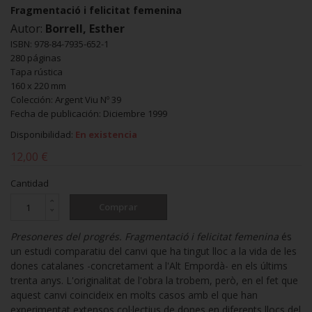
Fragmentació i felicitat femenina
Autor:
Borrell, Esther
ISBN: 978-84-7935-652-1
280 páginas
Tapa rústica
160 x 220 mm
Colección: Argent Viu Nº 39
Fecha de publicación: Diciembre 1999
Disponibilidad:
En existencia
12,00 €
Cantidad
Comprar
Presoneres del progrés. Fragmentació i felicitat femenina
és
un estudi comparatiu del canvi que ha tingut lloc a la vida de les
dones catalanes -concretament a l'Alt Empordà- en els últims
trenta anys. L'originalitat de l'obra la trobem, però, en el fet que
aquest canvi coincideix en molts casos amb el que han
experimentat extensos col·lectius de dones en diferents llocs del